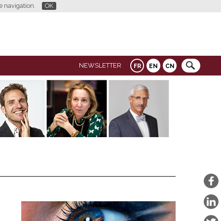
re navigation.
OK
NEWSLETTER
FR
EN
CN