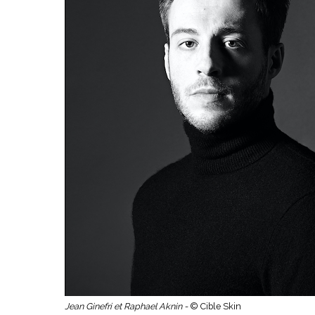
Jean Ginefri et Raphael Aknin -
© Cible Skin