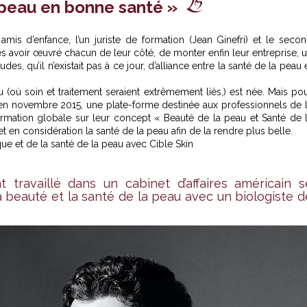
 peau en bonne santé »
x amis d’enfance, l’un juriste de formation (Jean Ginefri) et le seco
ès avoir œuvré chacun de leur côté, de monter enfin leur entreprise, 
des, qu’il n’existait pas à ce jour, d’alliance entre la santé de la peau 
au (où soin et traitement seraient extrêmement liés,) est née. Mais po
r en novembre 2015, une plate-forme destinée aux professionnels de 
rmation globale sur leur concept « Beauté de la peau et Santé de 
t en considération la santé de la peau afin de la rendre plus belle.
que et de la santé de la peau avec Cible Skin
travaillé dans un cabinet d’affaires américain s
a beauté et la santé de la peau avec un biologiste d