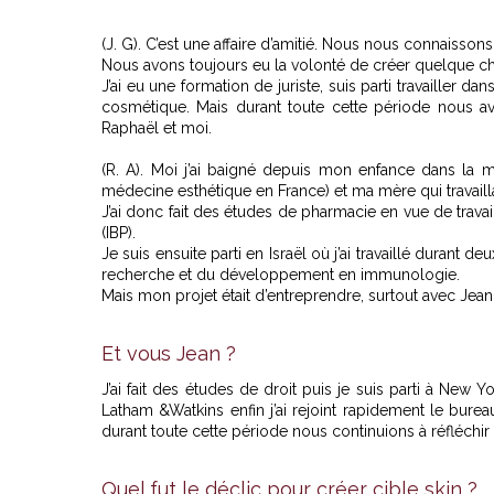
(J. G). C’est une affaire d’amitié. Nous nous connaisson
Nous avons toujours eu la volonté de créer quelque ch
J’ai eu une formation de juriste, suis parti travailler dans
cosmétique. Mais durant toute cette période nous av
Raphaël et moi.
(R. A). Moi j’ai baigné depuis mon enfance dans la 
médecine esthétique en France) et ma mère qui travailla
J’ai donc fait des études de pharmacie en vue de trav
(IBP).
Je suis ensuite parti en Israël où j’ai travaillé durant
recherche et du développement en immunologie.
Mais mon projet était d’entreprendre, surtout avec Jean
Et vous Jean ?
J’ai fait des études de droit puis je suis parti à New 
Latham &Watkins enfin j’ai rejoint rapidement le bureau
durant toute cette période nous continuions à réfléchir
Quel fut le déclic pour créer cible skin ?