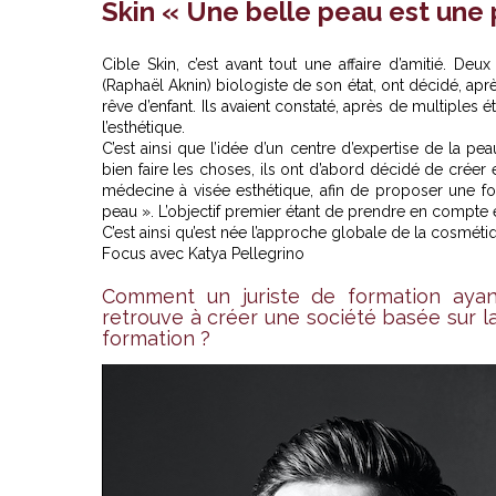
Skin « Une belle peau est une
Cible Skin, c’est avant tout une affaire d’amitié. Deu
(Raphaël Aknin) biologiste de son état, ont décidé, apr
rêve d’enfant. Ils avaient constaté, après de multiples étu
l’esthétique.
C’est ainsi que l’idée d’un centre d’expertise de la pe
bien faire les choses, ils ont d’abord décidé de crée
médecine à visée esthétique, afin de proposer une fo
peau ». L’objectif premier étant de prendre en compte e
C’est ainsi qu’est née l’approche globale de la cosméti
Focus avec Katya Pellegrino
Comment un juriste de formation ayant 
retrouve à créer une société basée sur l
formation ?