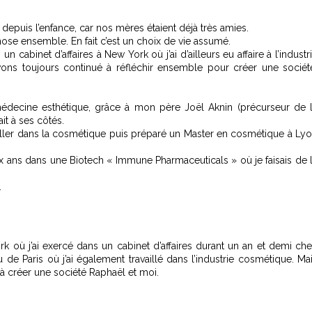
s depuis l’enfance, car nos mères étaient déjà très amies.
ose ensemble. En fait c’est un choix de vie assumé.
 un cabinet d’affaires à New York où j’ai d’ailleurs eu affaire à l’industr
ons toujours continué à réfléchir ensemble pour créer une sociét
médecine esthétique, grâce à mon père Joël Aknin (précurseur de 
it à ses côtés.
ailler dans la cosmétique puis préparé un Master en cosmétique à Ly
 deux ans dans une Biotech « Immune Pharmaceuticals » où je faisais de 
.
York où j’ai exercé dans un cabinet d’affaires durant un an et demi ch
 de Paris où j’ai également travaillé dans l’industrie cosmétique. Ma
 à créer une société Raphaël et moi.