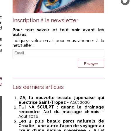
nd
Inscription à la newsletter
un
et
Pour tout savoir et tout voir avant les
autres.
ur
Indiquez votre email pour vous abonner à la
la
newsletter :
la
e
e
Les derniers articles
IZA, la nouvelle escale japonaise qui
électrise Saint-Tropez
- Août 2026
TUI NA SCULPT : quand le drainage
rencontre l'art du massage chinois
-
Août 2026
Les 4 plus beaux parcs naturels de
Croatie : une autre façon de voyager au
cœur d'une nature préservée
- Juillet