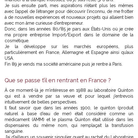
Je suis ensuite parti, mes aspirations n’étant plus les mêmes
avec l’appel de l’étranger pour découvrir l’inconnu, de me frotter
à de nouvelles expériences et nouveaux projets qui allaient bien
avec mon âme curieuse d’entrepreneur.
Donc, dans les années 80/85 je pars aux États-Unis où je crée
ma propre entreprise Import/Export dans le domaine de la
cosmétique.
Je la développe sur les marchés européens, plus
particulièrement en France, Allemagne et Espagne ainsi qu’aux
USA.
Fin 89 je vends ma société américaine puis je rentre à Paris.
Que se passe t’il en rentrant en France ?
À ce moment-là je m’intéresse en 1988 au laboratoire Quinton
qui est à vendre par sa veuve et pour lequel j’entrevois
intuitivement de belles perspectives.
Il faut savoir que dans les années 1900, le quinton (produit
naturel à base d’eau de mer) était considéré comme un
médicament (AMM) et le plasma Quinton était utilisé dans les
dispensaires du même nom, qui remplaçait la transfusion
sanguine.
J’ai d’ailleurs un souvenir singulier quant au rachat du Laboratoire