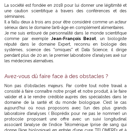
La société est fondée en 2018 pour lui donner une légitimité et
une caution scientifique à travers des conférences et des
séminaires.
Il a fallu deux à trois ans pour être considéré comme un acteur
sérieux dans le domaine l’anti-âge en complément alimentaires.
Je me suis entouré de personnalité dans le monde scientifique
comme par exemple
Jean-François Bezot
, un biologiste
réputé dans le domaine Expert, reconnu en biologie des
systèmes, science des "omiques" et Data Science, il dirige
pendant plus de 20 an, le premier laboratoire d'analyses axé sur
les médecines alernatives.
Avez-vous dû faire face à des obstacles ?
Non pas d’obstacles majeurs. Par contre tout notre travail a
consisté à faire connaître notre projet et notre produit, à le faire
valider et à le rendre crédible auprès des spécialistes dans le
domaine de la santé et du monde biologique. C’est le cas
aujourd’hui où nous proposons avec l’un des plus grands
laboratoire d’analyses ( Bioprédix pour ne pas le nommer) un
protocole proposant une offre avec un suivi longitudinal
associant l’analyse de l’indice Télomérique (prise de sang qui
donne l’âge biologique) en entrée d’une cure TELOMERE+ et à