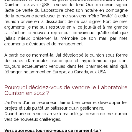
Quinton. Le 4 avril 1988, la veuve de René Quinton devant signer
l’acte de vente du Laboratoire chez son notaire en compagnie
de la personne acheteuse, je me souviens m’être ‘’invité’’ à cette
réunion privée en la dissuadant de ne pas signer. Fort de mes
arguments, je me suis retrouvé en 5 ‘ce jour-là et à ma grande
satisfaction le nouveau repreneur, convaincue qu’elle était que
j’allais mieux préserver la mémoire de son mari par mes
arguments d’éthiques et de management.
.
A partir de ce moment-là, J’ai développé le quinton sous forme
de cures d’ampoules isotonique et hypertonique qui sont
toujours actuellement vendues dans les pharmacies ainsi qu’à
l’étranger, notamment en Europe, au Canada, aux USA.
Pourquoi décidez-vous de vendre le Laboratoire
Quinton en 2012 ?
J’ai l’âme d’un entrepreneur. J’aime bien créer et développer les
projets et suis plutôt un bâtisseur qu’un gestionnaire.
Quand une entreprise arrive à maturité, j’ai besoin de me tourner
vers de nouveaux challenges.
Vers quoi vous tournez-vous à ce moment-là ?