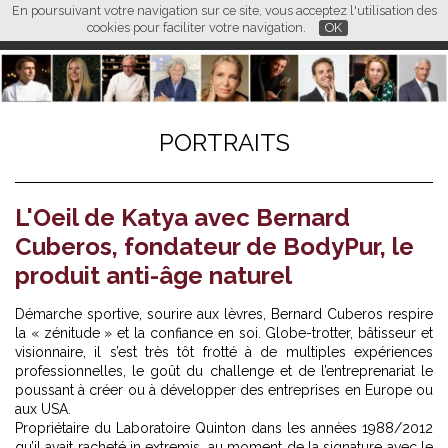
En poursuivant votre navigation sur ce site, vous acceptez l'utilisation des
L M
FR
EN
CN
cookies pour faciliter votre navigation.
OK
PORTRAITS
L'Oeil de Katya avec Bernard
Cuberos, fondateur de BodyPur, le
produit anti-âge naturel
Démarche sportive, sourire aux lèvres, Bernard Cuberos respire
la « zénitude » et la confiance en soi. Globe-trotter, bâtisseur et
visionnaire, il s’est très tôt frotté à de multiples expériences
professionnelles, le goût du challenge et de l’entreprenariat le
poussant à créer ou à développer des entreprises en Europe ou
aux USA.
Propriétaire du Laboratoire Quinton dans les années 1988/2012
qu’il avait racheté in extremis, au moment de la signature avec le