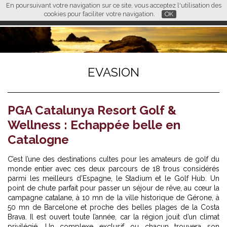
En poursuivant votre navigation sur ce site, vous acceptez l'utilisation des
L M
FR
EN
CN
cookies pour faciliter votre navigation.
OK
EVASION
PGA Catalunya Resort Golf &
Wellness : Echappée belle en
Catalogne
C’est l’une des destinations cultes pour les amateurs de golf du
monde entier avec ces deux parcours de 18 trous considérés
parmi les meilleurs d’Espagne, le Stadium et le Golf Hub. Un
point de chute parfait pour passer un séjour de rêve, au cœur la
campagne catalane, à 10 mn de la ville historique de Gérone, à
50 mn de Barcelone et proche des belles plages de la Costa
Brava. Il est ouvert toute l’année, car la région jouit d’un climat
privilégié. Un complexe exclusif ou chacun trouvera son