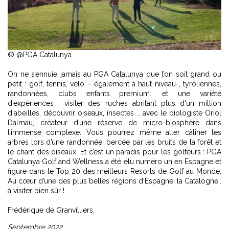
© @PGA Catalunya
On ne s’ennuie jamais au PGA Catalunya que l’on soit grand ou
petit : golf, tennis, vélo – également à haut niveau-, tyroliennes,
randonnées, clubs enfants premium.. et une variété
d’expériences : visiter des ruches abritant plus d'un million
d'abeilles, découvrir oiseaux, insectes .. avec le biologiste Oriol
Dalmau, créateur d’une réserve de micro-biosphère dans
l’immense complexe. Vous pourrez même aller câliner les
arbres lors d’une randonnée, bercée par les bruits de la forêt et
le chant des oiseaux. Et c’est un paradis pour les golfeurs : PGA
Catalunya Golf and Wellness a été élu numéro un en Espagne et
figure dans le Top 20 des meilleurs Resorts de Golf au Monde.
Au cœur d’une des plus belles régions d’Espagne, la Catalogne..
à visiter bien sûr !
Frédérique de Granvilliers,
Septembre 2022