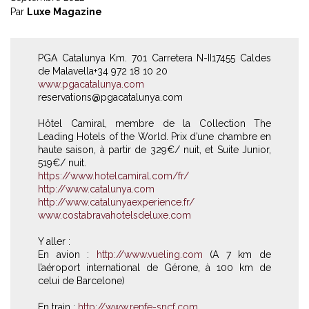
Par
Luxe Magazine
PGA Catalunya Km. 701 Carretera N-II17455 Caldes
de Malavella+34 972 18 10 20
www.pgacatalunya.com
reservations@pgacatalunya.com
Hôtel Camiral, membre de la Collection The
Leading Hotels of the World. Prix d’une chambre en
haute saison, à partir de 329€/ nuit, et Suite Junior,
519€/ nuit.
https://www.hotelcamiral.com/fr/
http://www.catalunya.com
http://www.catalunyaexperience.fr/
www.costabravahotelsdeluxe.com
Y aller :
En avion :
http://www.vueling.com
(A 7 km de
l’aéroport international de Gérone, à 100 km de
celui de Barcelone)
En train :
http://www.renfe-sncf.com