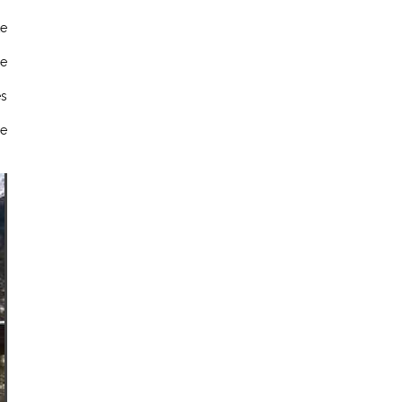
te
le
es
le