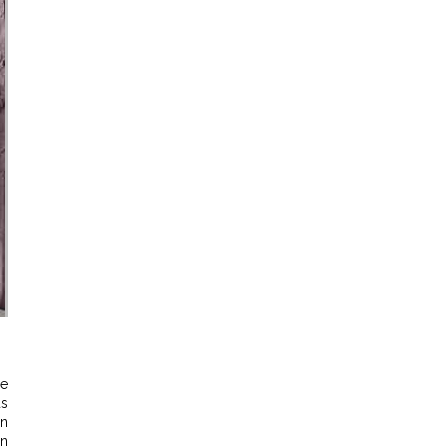
ce
us
Un
on