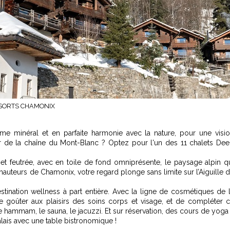
SORTS CHAMONIX
me minéral et en parfaite harmonie avec la nature, pour une visi
ur de la chaîne du Mont-Blanc ? Optez pour l'un des 11 chalets De
.
t feutrée, avec en toile de fond omniprésente, le paysage alpin q
es hauteurs de Chamonix, votre regard plonge sans limite sur l’Aiguille 
tination wellness à part entière. Avec la ligne de cosmétiques de 
e goûter aux plaisirs des soins corps et visage, et de compléter 
le hammam, le sauna, le jacuzzi. Et sur réservation, des cours de yoga 
alais avec une table bistronomique !