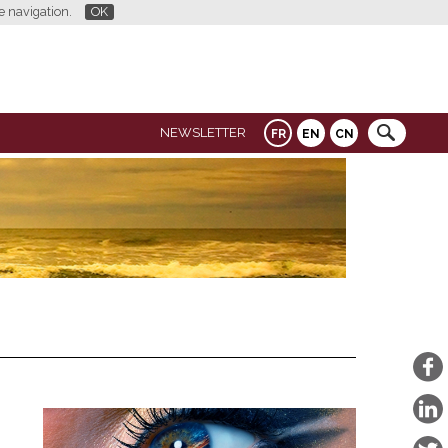
re navigation.
OK
NEWSLETTER
FR
EN
CN