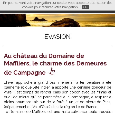
En poursuivant votre navigation sur ce site, vous acceptez l'utilisation des
L M
FR
EN
CN
cookies pour faciliter votre navigation.
OK
EVASION
Au château du Domaine de
Maffliers, le charme des Demeures
de Campagne
L’hiver approche à grand pas, même si la température a été
clémente et que l’été indien a apporté une certaine douceur de
vivre. Il est temps de rentrer dans son cocon avec les frimas et
quoi de mieux qu’une parenthèse à la campagne, à respirer à
pleins poumons l’air pur de la forêt à un jet de pierre de Paris,
(département du Val d’Oise) dans la région Ile de France.
Le Domaine de Maffliers est une halte salvatrice toute trouvée