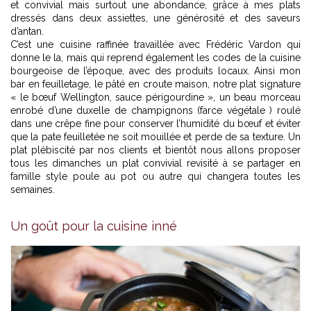
et convivial mais surtout une abondance, grâce à mes plats
dressés dans deux assiettes, une générosité et des saveurs
d’antan.
C’est une cuisine raffinée travaillée avec Frédéric Vardon qui
donne le la, mais qui reprend également les codes de la cuisine
bourgeoise de l’époque, avec des produits locaux. Ainsi mon
bar en feuilletage, le pâté en croute maison, notre plat signature
« le bœuf Wellington, sauce périgourdine », un beau morceau
enrobé d’une duxelle de champignons (farce végétale ) roulé
dans une crêpe fine pour conserver l’humidité du bœuf et éviter
que la pate feuilletée ne soit mouillée et perde de sa texture. Un
plat plébiscité par nos clients et bientôt nous allons proposer
tous les dimanches un plat convivial revisité à se partager en
famille style poule au pot ou autre qui changera toutes les
semaines.
Une poêlée de cèpes -
© Luxe magazine
Un goût pour la cuisine inné