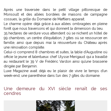
Après une traversée dans le petit village pittoresque de
Monsoult et des allées bordées de maisons de campagne
cossues, la grille du Domaine de Maffliers apparait.
Le charme opère déjà grâce à aux allées ombragées en pleine
forêt que nous traversons et qui donnent la dimension du lieu.
35 hectares de verdure vous attendent où se nichent un hôtel de
99 chambres, un centre d’équitation, 7 gîtes où se ressourcer en
famille, ainsi que depuis mai la réouverture du Château après
une rénovation complète.
Celui-ci comprend 8 chambres et suites, la table d’Augustine où
officie le jeune et talentueux chef Ulysse Merigaud qui a travaillé
au restaurant le 39 V de Frédéric Vardon ainsi qu’une brasserie
dirigée par Benjamin.
Luxe Magazine avait déjà eu le plaisir de vivre le temps d’un
week-end, une parenthèse dans l’un des 7 gîtes du domaine.
Une demeure du XVI siècle renaît de ses
Au château du Domaine de Maffliers -
© Luxe magazine
cendres