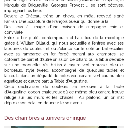
Marquis de Briqueville, Georges Provost ... se sont côtoyés,
imprégnant les lieux.
Devant le Château, trône un cheval en métal recyclé signé
FanFan. Une Sculpture de François Sueur qui donne le la !
Des lieux à l’image d’une maison de campagne chic et
conviviale
Entre le bar plutôt contemporain et haut lieu de la mixologie
grâce à William Billaud, qui nous accueille à l’entrée avec ses
tabourets de couleur, et où s’élance sur le côté un bel escalier
avec sa rambarde en fer forgé menant aux chambres, se
côtoient de part et d’autre un salon de billard où la table s’exhibe
sur une moquette très british à rayure vert mousse, bleu et
bordeaux, style tweed, accompagné de quelques tables et
fauteuils dans un dégradé de notes vert canard, vert eau ou bleu
aquatique et d’autre part la Table d’Augustine.
Cette déclinaison de couleurs se retrouve à la Table
d’Augustine, cocon chaleureux où ce même bleu canard trouve
refuge sur les murs et les chaises . Au plafond, un or mat
déploie son éclat en douceur le soir venu.
Lunaire -
© Pascale Venot
Des chambres à l’univers onirique