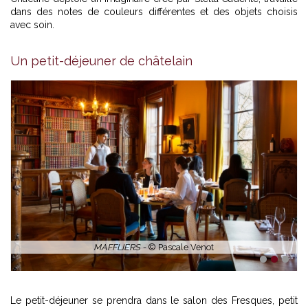
dans des notes de couleurs différentes et des objets choisis
avec soin.
La bibliôthèque salle du petit-déjeuner -
© Luxe magazine
Un petit-déjeuner de châtelain
1
2
3
Le petit-déjeuner se prendra dans le salon des Fresques, petit