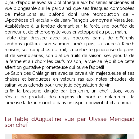
bijou d’époque avec sa bibliothèque aux boiseries anciennes et
vue plongeante sur le parc ainsi que ses fresques composées
de médaillons au plafond dont une reproduction de «
l’Apothéose d’Hercule » de Jean-François Lemoyne à Versailles.
Attablésface à la fenêtre donnant sur la forêt, une bouffée de
bonheur et de chlorophylle vous enveloppent au petit matin.
Table déjà dressée, avec ses poêlons garnis de différents
jambons goûteux, son saumon fumé épais, sa sauce à l’aneth
maison, ses coupelles de fruit, sa corbeille généreuse de pains
et de viennoiseries, son plat de fruits de saison, ses yaourts de
la ferme et au choix les œufs maison, la vue se réjouit de cette
attention gustative prometteuse qui ouvre l’appétit !
Le Salon des Châtaigniers avec sa cave à vin majestueuse et ses
chaises et banquettes en velours ras aux notes chaudes de
safran vous attends pour une jolie dégustation de vin.
Enfin la brasserie dirigée par Benjamin, un chef lillois, vous
régale de produits des régions du nord et notamment ta
fameuse tarte au maroille dans un esprit convivial et chaleureux.
La Table d’Augustine vue par Ulysse Mérigaud
Bar -
© Luxe magazine
son chef