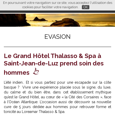
En poursuivant votre navigation sur ce site, vous acceptez l'utilisation des
L M
FR
EN
CN
cookies pour faciliter votre navigation.
OK
EVASION
Le Grand Hôtel Thalasso & Spa à
Saint-Jean-de-Luz prend soin des
hommes
L’été indien.. Et si vous partiez pour une escapade sur la côte
basque ? Vivre une expérience placée sous le signe, du luxe,
du calme et du bien être, dans cet établissement mythique
qu’est le Grand Hôtel, au cœur de « la Cité des Corsaires », face
à l’Océan Atlantique. L’occasion aussi de découvrir sa nouvelle
cure de 5 jours dédiée aux hommes pour retrouver forme et
tonicité au Loreamar Thalasso & Spa.