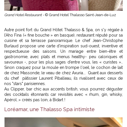
Grand Hotel Restaurant -
© Grand Hotel Thalasso Saint-Jean-de-Luz
Autre point fort du Grand Hôtel Thalasso & Spa, on s'y régale à
l’Aho Fina (« fine bouche » en basque), restaurant réputé pour sa
cuisine et sa terrasse panoramique. Le chef Jean-Christophe
Burlaud propose une carte d’inspiration sud-ouest, inventive et
respectueuse des saisons. Un mariage entre bien-être et
gastronomie, avec plats et menus healthy- peu caloriques et
savoureux -, pour les plus sages d’entre vous, les « curistes »..
Sinon craquez pour la moule en trompe l'oeil, le cochon de lait
de chez Massonde, le veau de chez Axuria... Quant aux desserts
du chef pâtissier Laurent Piballeau, ils rivalisent avec ceux de
nos "stars" parisiennes.
Au Clipper, bar chic aux accents british, vous pourrez déguster
des cocktails étonnants car revisités avec « rhum, gin, whisky,
Apérol..» créés pas loin, à Bidart !
Loréamar, une Thalasso Spa intimiste