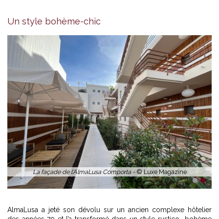
Entrée, salon, Bar -
© LUXE MAGAZINE
Un style bohème-chic
1
2
AlmaLusa a jeté son dévolu sur un ancien complexe hôtelier
des années 70 et l’a transformé dans un style rustico- bohème