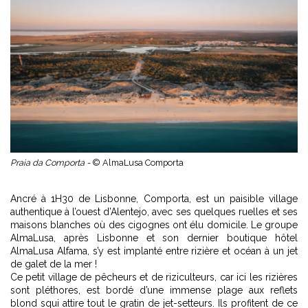
Praia da Comporta -
© AlmaLusa Comporta
Ancré à 1H30 de Lisbonne, Comporta, est un paisible village
authentique à l’ouest d’Alentejo, avec ses quelques ruelles et ses
maisons blanches où des cigognes ont élu domicile. Le groupe
AlmaLusa, après Lisbonne et son dernier boutique hôtel
AlmaLusa Alfama, s’y est implanté entre rizière et océan à un jet
de galet de la mer !
Ce petit village de pêcheurs et de riziculteurs, car ici les rizières
sont pléthores, est bordé d’une immense plage aux reflets
blond squi attire tout le gratin de jet-setteurs. Ils profitent de ce