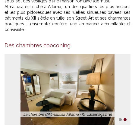
sous-sol des vestiges d’une maison romaine (domus).
AlmaLusa est niché à Alfama, l’un des quartiers les plus anciens
et les plus pittoresques avec ses ruelles sinueuses pavées, ses
bâtiments du XII siècle en tuile, son Street-Art et ses charmantes
boutiques. L’ensemble confère une ambiance accueillante et
conviviale.
chambre supérieure et salle de bain -
© AlmaLusa Alfama
Des chambres cooconing
1
2