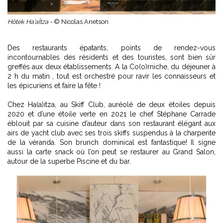
Hôtek Ha'aÏtza -
© Nicolas Anetson
Des restaurants épatants, points de rendez-vous
incontournables des résidents et des touristes, sont bien sûr
greffés aux deux établissements. A la Co(o)rniche, du déjeuner à
2 h du matin , tout est orchestré pour ravir les connaisseurs et
les épicuriens et faire la fête !
Chez Ha(a)itza, au Skiff Club, auréolé de deux étoiles depuis
2020 et d’une étoile verte en 2021 le chef Stéphane Carrade
éblouit par sa cuisine d’auteur dans son restaurant élégant aux
airs de yacht club avec ses trois skiffs suspendus à la charpente
de la véranda. Son brunch dominical est fantastique! Il signe
aussi la carte snack où l’on peut se restaurer au Grand Salon,
autour de la superbe Piscine et du bar.