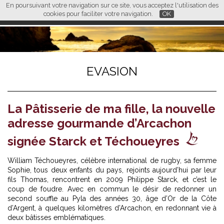
En poursuivant votre navigation sur ce site, vous acceptez l'utilisation des
L M
FR
EN
CN
cookies pour faciliter votre navigation.
OK
EVASION
La Pâtisserie de ma fille, la nouvelle
adresse gourmande d’Arcachon
signée Starck et Téchoueyres
William Téchoueyres, célèbre international de rugby, sa femme
Sophie, tous deux enfants du pays, rejoints aujourd’hui par leur
fils Thomas, rencontrent en 2009 Philippe Starck, et c’est le
coup de foudre. Avec en commun le désir de redonner un
second souffle au Pyla des années 30, âge d’Or de la Côte
d’Argent, à quelques kilomètres d’Arcachon, en redonnant vie à
deux bâtisses emblématiques.