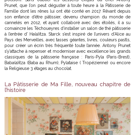
Prunet, que l’on peut déguster à toute heure à la Pâtisserie de
Famille dont les rênes lui ont été confié en 2017. Rêvant depuis
son enfance d’être pâtissier, devenu champion du monde de
cannelés en 2012, et ayant collaboré avec des étoilés, il a su
convaincre les Téchoueyres d’installer un salon de thé pâtisserie
à l’entrée d’ Ha(a)ïtza. Starck s’est inspiré de l’univers d’Alice au
Pays des Merveilles, avec tasses géantes, livres, couleurs pastls,
pour créer un écrin très fréquenté toute l’année. Antony Prunet
s’y’attache à repenser et moderniser avec excellence les grands
classiques de la pâtisserie française : Paris-Pyla (Paris-Brest),
Baba(a)ïtza (Baba au Rhum), Pylataise ( Tropézienne) ou encore
la Religieuse 3 étages au chocolat.
La Pâtisserie de Ma Fille, nouveau chapitre de
l’histoire