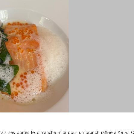
rmais ses portes le dimanche midi pour un brunch raffiné à 98 €. 