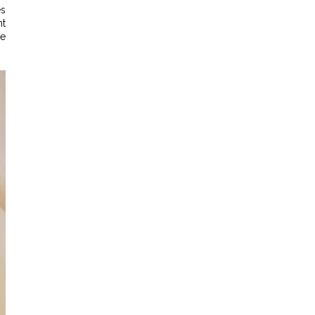
és
nt
ce