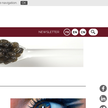
re navigation.
OK
NEWSLETTER
FR
EN
CN
,