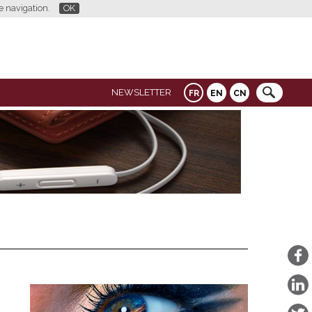
re navigation.
OK
NEWSLETTER
FR
EN
CN