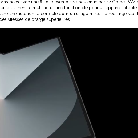
ormances avec une fluidité exemplaire, soutenue par 12 Go de RAM 
r facilement le multitâche, une fonction clé pour un appareil pliable.
ssure une autonomie correcte pour un usage mixte. La recharge rapi
 des vitesses de charge supérieures.