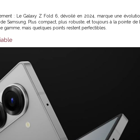
nnement : Le Galaxy Z Fold 6, dévoilé en 2024, marque une évoluti
de Samsung. Plus compact, plus robuste, et toujours à la pointe de 
 de gamme, mais quelques points restent perfectibles.
iable