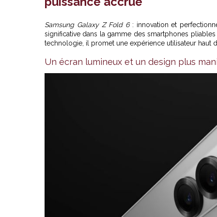
puissance accrue
Samsung Galaxy Z Fold 6
: innovation et perfectio
significative dans la gamme des smartphones pliables 
technologie, il promet une expérience utilisateur haut
Un écran lumineux et un design plus man