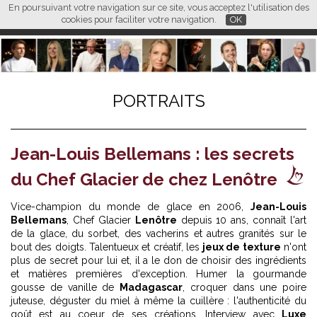
En poursuivant votre navigation sur ce site, vous acceptez l'utilisation des
L M
FR
EN
CN
cookies pour faciliter votre navigation.
OK
PORTRAITS
Jean-Louis Bellemans : les secrets
du Chef Glacier de chez Lenôtre
Vice-champion du monde de glace en 2006,
Jean-Louis
Bellemans
, Chef Glacier
Lenôtre
depuis 10 ans, connaît l'art
de la glace, du sorbet, des vacherins et autres granités sur le
bout des doigts. Talentueux et créatif, les
jeux de texture
n'ont
plus de secret pour lui et, il a le don de choisir des ingrédients
et matières premières d'exception. Humer la gourmande
gousse de vanille de
Madagascar
, croquer dans une poire
juteuse, déguster du miel à même la cuillère : l'authenticité du
goût est au coeur de ses créations. Interview avec
Luxe