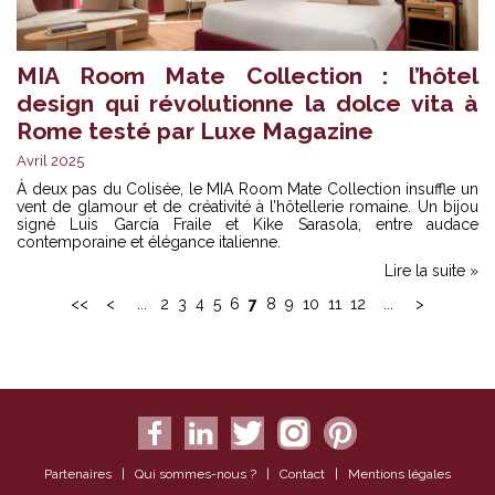
MIA Room Mate Collection : l’hôtel
design qui révolutionne la dolce vita à
Rome testé par Luxe Magazine
Avril 2025
À deux pas du Colisée, le MIA Room Mate Collection insuffle un
vent de glamour et de créativité à l’hôtellerie romaine. Un bijou
signé Luis García Fraile et Kike Sarasola, entre audace
contemporaine et élégance italienne.
Lire la suite »
<<
<
...
2
3
4
5
6
7
8
9
10
11
12
...
>
Partenaires
|
Qui sommes-nous ?
|
Contact
|
Mentions légales