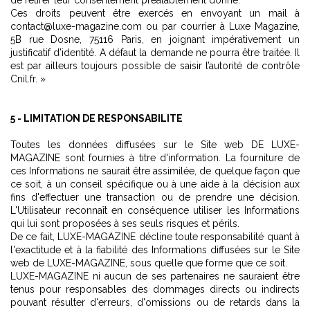
de retirer leur consentement préalablement donné.
Ces droits peuvent être exercés en envoyant un mail à
contact@luxe-magazine.com ou par courrier à Luxe Magazine,
5B rue Dosne, 75116 Paris, en joignant impérativement un
justificatif d’identité. A défaut la demande ne pourra être traitée. Il
est par ailleurs toujours possible de saisir l’autorité de contrôle
Cnil.fr. »
5 - LIMITATION DE RESPONSABILITE
Toutes les données diffusées sur le Site web DE LUXE-
MAGAZINE sont fournies à titre d'information. La fourniture de
ces Informations ne saurait être assimilée, de quelque façon que
ce soit, à un conseil spécifique ou à une aide à la décision aux
fins d'effectuer une transaction ou de prendre une décision.
L'Utilisateur reconnaît en conséquence utiliser les Informations
qui lui sont proposées à ses seuls risques et périls.
De ce fait, LUXE-MAGAZINE décline toute responsabilité quant à
l'exactitude et à la fiabilité des Informations diffusées sur le Site
web de LUXE-MAGAZINE, sous quelle que forme que ce soit.
LUXE-MAGAZINE ni aucun de ses partenaires ne sauraient être
tenus pour responsables des dommages directs ou indirects
pouvant résulter d'erreurs, d'omissions ou de retards dans la