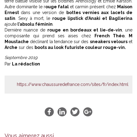
terre battue visible sur les bottines Anthology et Emilie Karston.
Autre dominante le r
ouge fatal
et carmin présent chez
Maison
Ernest
dans une version de
bottes vernies aux lacets de
satin
. Sexy à mort, le
rouge lipstick d’Anaki et Bagllerina
ajoute
l’absolu féminin
.
Dernière nuance de
rouge en bordeaux et lie-de-vin
, une
composante qui prend ses aises chez
French Théo
,
M
Moustache
déclinant la tendance sur des
sneakers velours
et
Arche
sur des
boots au look futuriste couleur rouge-vin.
Septembre 2019
Par
La rédaction
https://www.chaussuredefrance.com/sites/fr/index.html
Vous aimerez aussi