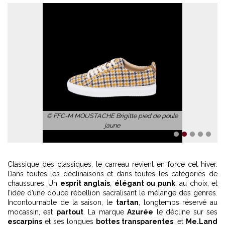
© FFC-M MOUSTACHE Brigitte pied de poule
jaune
1
2
3
4
5
Classique des classiques, le carreau revient en force cet hiver.
Dans toutes les déclinaisons et dans toutes les catégories de
chaussures. Un
esprit anglais
,
élégant ou punk
, au choix, et
l’idée d’une douce rébellion sacralisant le mélange des genres.
Incontournable de la saison, le
tartan
, longtemps réservé au
mocassin, est
partout
. La marque
Azurée
le décline sur ses
escarpins
et ses longues
bottes transparentes
, et
Me.Land