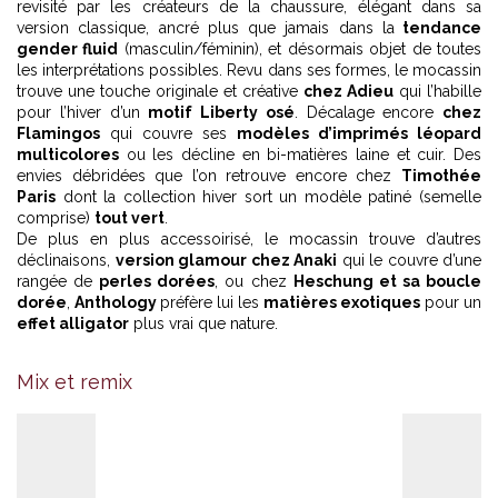
revisité par les créateurs de la chaussure, élégant dans sa
version classique, ancré plus que jamais dans la
tendance
gender fluid
(masculin/féminin), et désormais objet de toutes
les interprétations possibles. Revu dans ses formes, le mocassin
trouve une touche originale et créative
chez Adieu
qui l’habille
pour l’hiver d’un
motif Liberty osé
. Décalage encore
chez
Flamingos
qui couvre ses
modèles d’imprimés léopard
multicolores
ou les décline en bi-matières laine et cuir. Des
envies débridées que l’on retrouve encore chez
Timothée
Paris
dont la collection hiver sort un modèle patiné (semelle
comprise)
tout vert
.
De plus en plus accessoirisé, le mocassin trouve d’autres
déclinaisons,
version glamour chez Anaki
qui le couvre d’une
rangée de
perles dorées
, ou chez
Heschung et sa boucle
dorée
,
Anthology
préfère lui les
matières exotiques
pour un
effet alligator
plus vrai que nature.
Mix et remix