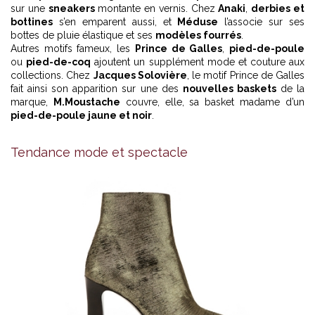
sur une
sneakers
montante en vernis. Chez
Anaki
,
derbies et
bottines
s’en emparent aussi, et
Méduse
l’associe sur ses
bottes de pluie élastique et ses
modèles fourrés
.
Autres motifs fameux, les
Prince de Galles
,
pied-de-poule
ou
pied-de-coq
ajoutent un supplément mode et couture aux
collections. Chez
Jacques Solovière
, le motif Prince de Galles
fait ainsi son apparition sur une des
nouvelles baskets
de la
marque,
M.Moustache
couvre, elle, sa basket madame d’un
pied-de-poule jaune et noir
.
Tendance mode et spectacle