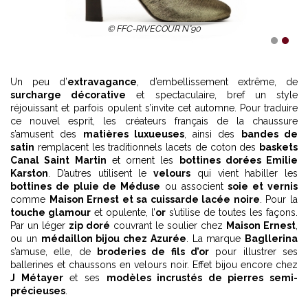
© FFC-RIVECOUR N°90
1
2
Un peu d’
extravagance
, d’embellissement extrême, de
surcharge décorative
et spectaculaire, bref un style
réjouissant et parfois opulent s’invite cet automne. Pour traduire
ce nouvel esprit, les créateurs français de la chaussure
s’amusent des
matières luxueuses
, ainsi des
bandes de
satin
remplacent les traditionnels lacets de coton des
baskets
Canal Saint Martin
et ornent les
bottines dorées Emilie
Karston
. D’autres utilisent le
velours
qui vient habiller les
bottines de pluie de Méduse
ou associent
soie et vernis
comme
Maison Ernest et sa cuissarde lacée noire
. Pour la
touche glamour
et opulente, l’
or
s’utilise de toutes les façons.
Par un léger
zip doré
couvrant le soulier chez
Maison Ernest
,
ou un
médaillon bijou chez Azurée
. La marque
Bagllerina
s’amuse, elle, de
broderies de fils d’or
pour illustrer ses
ballerines et chaussons en velours noir. Effet bijou encore chez
J Métayer
et ses
modèles incrustés de pierres semi-
précieuses
.