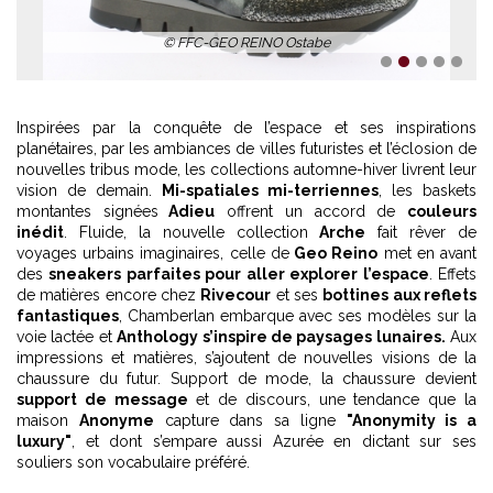
© FFC-GEO REINO Ostabe
1
2
3
4
5
Inspirées par la conquête de l’espace et ses inspirations
planétaires, par les ambiances de villes futuristes et l’éclosion de
nouvelles tribus mode, les collections automne-hiver livrent leur
vision de demain.
Mi-spatiales mi-terriennes
, les baskets
montantes signées
Adieu
offrent un accord de
couleurs
inédit
. Fluide, la nouvelle collection
Arche
fait rêver de
voyages urbains imaginaires, celle de
Geo Reino
met en avant
des
sneakers parfaites pour aller explorer l’espace
. Effets
de matières encore chez
Rivecour
et ses
bottines aux reflets
fantastiques
, Chamberlan embarque avec ses modèles sur la
voie lactée et
Anthology s’inspire de paysages lunaires.
Aux
impressions et matières, s’ajoutent de nouvelles visions de la
chaussure du futur. Support de mode, la chaussure devient
support de message
et de discours, une tendance que la
maison
Anonyme
capture dans sa ligne
"Anonymity is a
luxury"
, et dont s’empare aussi Azurée en dictant sur ses
souliers son vocabulaire préféré.