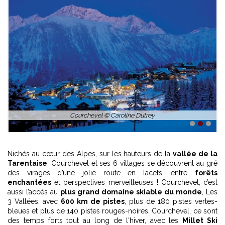
Courchevel © Caroline Dutrey
1
2
3
Nichés au cœur des Alpes, sur les hauteurs de la
vallée de la
Tarentaise
, Courchevel et ses 6 villages se découvrent au gré
des virages d’une jolie route en lacets, entre
forêts
enchantées
et perspectives merveilleuses ! Courchevel, c’est
aussi l’accès au
plus grand domaine skiable du monde
, Les
3 Vallées, avec
600 km de pistes
, plus de 180 pistes vertes-
bleues et plus de 140 pistes rouges-noires. Courchevel, ce sont
des temps forts tout au long de l'hiver, avec les
Millet Ski