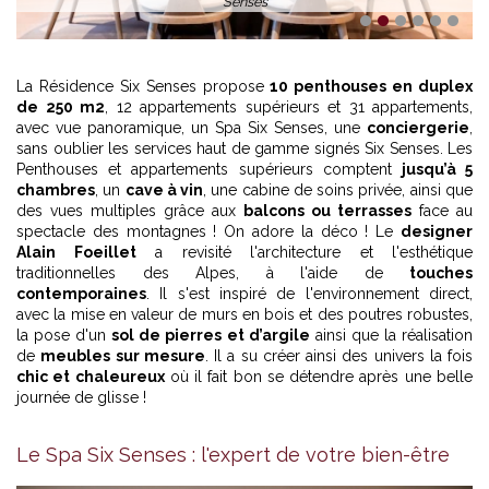
Senses
1
2
3
4
5
6
La Résidence Six Senses propose
10 penthouses en duplex
de 250 m2
, 12 appartements supérieurs et 31 appartements,
avec vue panoramique, un Spa Six Senses, une
conciergerie
,
sans oublier les services haut de gamme signés Six Senses. Les
Penthouses et appartements supérieurs comptent
jusqu’à 5
chambres
, un
cave à vin
, une cabine de soins privée, ainsi que
des vues multiples grâce aux
balcons ou terrasses
face au
spectacle des montagnes ! On adore la déco ! Le
designer
Alain Foeillet
a revisité l'architecture et l'esthétique
traditionnelles des Alpes, à l'aide de
touches
contemporaines
. Il s'est inspiré de l'environnement direct,
avec la mise en valeur de murs en bois et des poutres robustes,
la pose d'un
sol de pierres et d’argile
ainsi que la réalisation
de
meubles sur mesure
. Il a su créer ainsi des univers la fois
chic et chaleureux
où il fait bon se détendre après une belle
journée de glisse !
Le Spa Six Senses : l'expert de votre bien-être