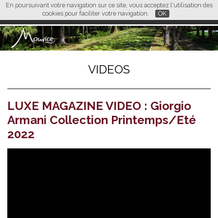
En poursuivant votre navigation sur ce site, vous acceptez l'utilisation des
L M
FR
EN
CN
cookies pour faciliter votre navigation.
OK
VIDEOS
LUXE MAGAZINE VIDEO : Giorgio
Armani Collection Printemps/Eté
2022