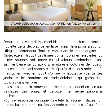
Chambre Supérieure Mansardée -
© Trianon Palace, Versailles
1
2
Depuis 2007, cet établissement historique et centenaire, sous la
houlette de la décoratrice anglaise Fiona Thompson, a subi un
lifting en profondeur. Tout en conservant le décor originel de
l’hôtel elle a introduit des lignes contemporaines, élégantes, où
teintes sourdes, bois foncé, cuir et velours prédominent, sans
sacrifier bien entendu, aux ors, moulures et colonnes de rigueur.
Les chambres sont sobres et très épurés, dans des notes plutôt
masculines, avec en point d’orgue, la fabuleuse vue sur les
jardins et les moutons de Marie-Antoinette qui gambadent
toujours dans les prés.
Les salles de bain, pourvues de balcons ne cèdent en rien aux
paysages des suites, et déroulent le même panorama
enchanteur.
Pour se ressourcer ou piquer une tête, la piscine, installée non
loin du bâtiment principal (on y accède par le spa situé au 2ème