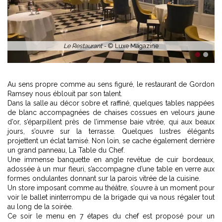
Le Restaurant -
© Luxe Magazine
1
2
Au sens propre comme au sens figuré, le restaurant de Gordon
Ramsey nous éblouit par son talent.
Dans la salle au décor sobre et raffiné, quelques tables nappées
de blanc accompagnées de chaises cossues en velours jaune
d’or, s’éparpillent près de l’immense baie vitrée, qui aux beaux
jours, s’ouvre sur la terrasse. Quelques lustres élégants
projettent un éclat tamisé. Non loin, se cache également derrière
un grand panneau, La Table du Chef.
Une immense banquette en angle revêtue de cuir bordeaux,
adossée à un mur fleuri, s’accompagne d’une table en verre aux
formes ondulantes donnant sur la parois vitrée de la cuisine.
Un store imposant comme au théâtre, s’ouvre à un moment pour
voir le ballet ininterrompu de la brigade qui va nous régaler tout
au long de la soirée.
Ce soir le menu en 7 étapes du chef est proposé pour un