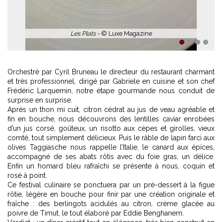
Les Plats -
© Luxe Magazine
1
2
3
4
Orchestré par Cyril Bruneau le directeur du restaurant charmant
et très professionnel, dirigé par Gabriele en cuisine et son chef
Frédéric Larquemin, notre étape gourmande nous conduit de
surprise en surprise.
Après un thon mi cuit, citron cédrat au jus de veau agréable et
fin en bouche, nous découvrons des lentilles caviar enrobées
d’un jus corsé, goûteux, un risotto aux cèpes et girolles, vieux
comté, tout simplement délicieux. Puis le râble de lapin farci aux
olives Taggiasche nous rappelle l’Italie, le canard aux épices,
accompagné de ses abats rôtis avec du foie gras, un délice.
Enfin un homard bleu rafraîchi se présente à nous, coquin et
rosé à point.
Ce festival culinaire se ponctuera par un pré-dessert à la figue
rôtie, légère en bouche pour finir par une création originale et
fraîche : des berlingots acidulés au citron, crème glacée au
poivre de Timut, le tout élaboré par Eddie Benghanem.