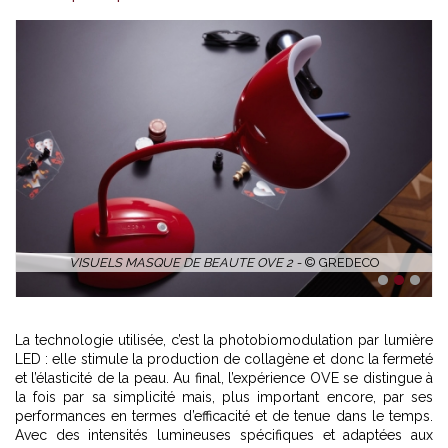
VISUELS MASQUE DE BEAUTE OVE 2 -
© GREDECO
1
2
3
La technologie utilisée, c’est la photobiomodulation par lumière
LED : elle stimule la production de collagène et donc la fermeté
et l’élasticité de la peau. Au final, l’expérience OVE se distingue à
la fois par sa simplicité mais, plus important encore, par ses
performances en termes d’efficacité et de tenue dans le temps.
Avec des intensités lumineuses spécifiques et adaptées aux