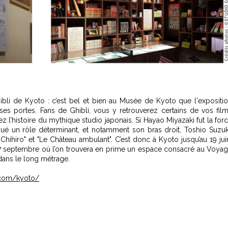
bli de Kyoto : c’est bel et bien au Musée de Kyoto que l'expositi
 ses portes. Fans de Ghibli, vous y retrouverez certains de vos fil
z l’histoire du mythique studio japonais. Si Hayao Miyazaki fut la for
oué un rôle déterminant, et notamment son bras droit, Toshio Suzuk
hiro" et "Le Château ambulant". C’est donc à Kyoto jusqu’au 19 jui
 7 septembre où l’on trouvera en prime un espace consacré au Voya
dans le long métrage.
i.com/kyoto/