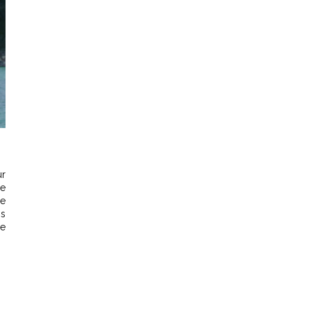
ur
ne
ce
os
me