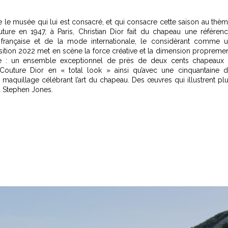
uve le musée qui lui est consacré, et qui consacre cette saison au thè
re en 1947, à Paris, Christian Dior fait du chapeau une référen
 française et de la mode internationale, le considèrant comme 
position 2022 met en scène la force créative et la dimension propreme
ale : un ensemble exceptionnel de près de deux cents chapeaux
outure Dior en « total look » ainsi qu’avec une cinquantaine 
aquillage célébrant l’art du chapeau. Des œuvres qui illustrent pl
 à Stephen Jones.