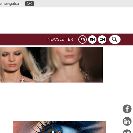
re navigation.
OK
NEWSLETTER
FR
EN
CN