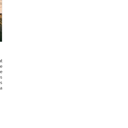
at
de
le
es
es
la