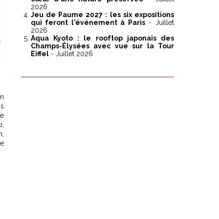
2026
Jeu de Paume 2027 : les six expositions
qui feront l'événement à Paris
- Juillet
2026
Aqua Kyoto : le rooftop japonais des
Champs-Élysées avec vue sur la Tour
Eiffel
- Juillet 2026
on
ms
ce
i,
n,
ge