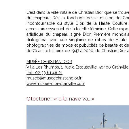
C’est dans la ville natale de Christian Dior que se tro
du chapeau. Dès la fondation de sa maison de Coutu
incontournable du style Dior, de la Haute Couture
accessoire essentiel de la toilette féminine. Cette ex
artistique du chapeau signé Dior. Première mondi
dialoguera avec une vingtaine de robes de Haute C
photographies de mode et publicités de beauté et de m
de 70 ans d’histoire, de 1947 à 2020, de Christian Dior
MUSÉE CHRISTIAN DIOR
Villa Les Rhumbs, 1, rue d’Estouteville, 50400 Granville
Tél : 02 33 61 48 21
musee@museechristiandior.fr
www.musee-dior-granville.com
Otoctone : « e la nave va… »