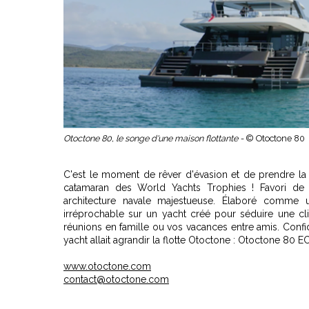
Otoctone 80, le songe d'une maison flottante -
© Otoctone 80
C'est le moment de rêver d'évasion et de prendre la 
catamaran des World Yachts Trophies ! Favori de 
architecture navale majestueuse. Élaboré comme un
irréprochable sur un yacht créé pour séduire une cli
réunions en famille ou vos vacances entre amis. Confid
yacht allait agrandir la flotte Otoctone : Otoctone 80 
www.otoctone.com
contact@otoctone.com