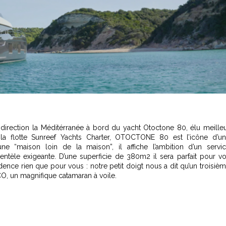
direction la Méditérranée à bord du yacht Otoctone 80, élu meille
la flotte Sunreef Yachts Charter, OTOCTONE 80 est l’icône d’u
e “maison loin de la maison”, il affiche l’ambition d’un servi
entèle exigeante. D’une superficie de 380m2 il sera parfait pour v
ence rien que pour vous : notre petit doigt nous a dit qu’un troisiè
ECO, un magnifique catamaran à voile.