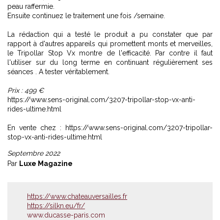
peau raffermie.
Ensuite continuez le traitement une fois /semaine.
La rédaction qui a testé le produit a pu constater que par
rapport à d'autres appareils qui promettent monts et merveilles,
le Tripollar Stop Vx montre de l'efficacité. Par contre il faut
l'utiliser sur du long terme en continuant régulièrement ses
séances . A tester véritablement.
Prix : 499 €
https://www.sens-original.com/3207-tripollar-stop-vx-anti-
rides-ultime.html
En vente chez :
https://www.sens-original.com/3207-tripollar-
stop-vx-anti-rides-ultime.html
Septembre 2022
Par
Luxe Magazine
https://www.chateauversailles.fr
https://silkn.eu/fr/
www.ducasse-paris.com