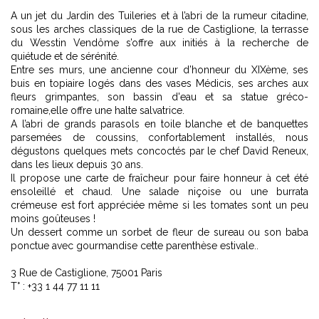
A un jet du Jardin des Tuileries et à l’abri de la rumeur citadine,
sous les arches classiques de la rue de Castiglione, la terrasse
du Wesstin Vendôme s’offre aux initiés à la recherche de
quiétude et de sérénité.
Entre ses murs, une ancienne cour d’honneur du XIXème, ses
buis en topiaire logés dans des vases Médicis, ses arches aux
fleurs grimpantes, son bassin d'eau et sa statue gréco-
romaine,elle offre une halte salvatrice.
A l’abri de grands parasols en toile blanche et de banquettes
parsemées de coussins, confortablement installés, nous
dégustons quelques mets concoctés par le chef David Reneux,
dans les lieux depuis 30 ans.
Il propose une carte de fraîcheur pour faire honneur à cet été
ensoleillé et chaud. Une salade niçoise ou une burrata
crémeuse est fort appréciée même si les tomates sont un peu
moins goûteuses !
Un dessert comme un sorbet de fleur de sureau ou son baba
ponctue avec gourmandise cette parenthèse estivale..
3 Rue de Castiglione, 75001 Paris
T° : +33 1 44 77 11 11