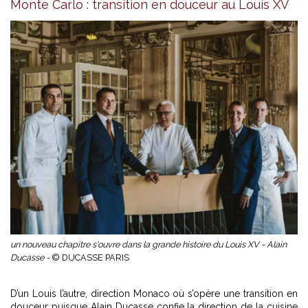
Monte Carlo : transition en douceur au Louis XV
un nouveau chapitre s'ouvre dans la grande histoire du Louis XV - Alain
Ducasse -
© DUCASSE PARIS
D’un Louis l’autre, direction Monaco où s’opère une transition en
douceur puisque Alain Ducasse confie la direction de la cuisine