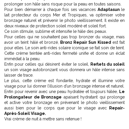
prolonger son hâle sans risque pour la peau en toutes saisons.
Pour bien démarrer à chaque fois ses vacances
Adaptasun
le
lait protecteur du corps Mer et Tropiques, va optimiser votre
bronzage naturel et prévenir le photo vieillissement. Il existe en
deux niveaux de protection soleil modéré et soleil fort.
Ce soin stimule, sublime et intensifie le hâle des peaux.
Pour celles qui ne souhaitent pas trop bronzer du visage, mais
avoir un teint hâlé et bronzé,
Bronz Repair Sun Kissed
est fait
pour elles. Le soin anti-rides solaire iconique se fait soin de teint.
Cette crème teintée anti-rides fermeté unifie et donne un éclat
immédiat à la peau.
Enfin pour celles qui désirent éviter le soleil,
Reflets du soleil
un soin visage autobronzant vous donnera un hâle intense sans
laisser de trace.
Le plus, cette crème est fondante, hydrate et illumine votre
visage pour lui donner l’illusion d’un bronzage intense et naturel.
Enfin pour revenir avec une peau hydratée et toujours hâlée,
Le
Prolongateur de Bronzage
apaisant hydratant qui prolonge
et active votre bronzage en prévenant le photo vieillissement
aussi bien pour le corps que pour le visage avec
Repair-
Après-Soleil Visage.
Vrai crème de nuit à mettre sans retenue !