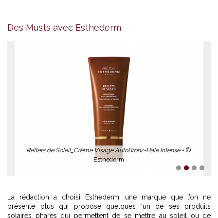
Prolongateur de Bronzage_200ml_50€ -
© Estheder
Des Musts avec Esthederm
ense -
©
1
2
3
4
La rédaction a choisi Esthederm, une marque que l’on ne
présente plus qui propose quelques 'un de ses produits
solaires phares qui permettent de se mettre au soleil ou de