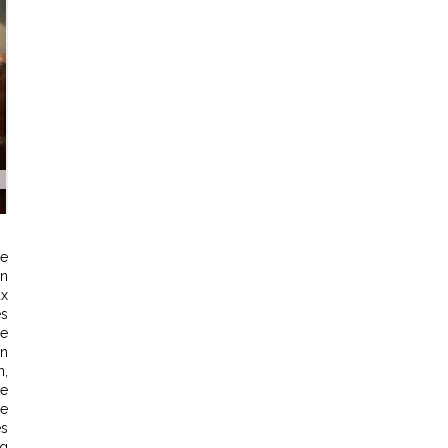
de
En
ux
és
ne
un
n,
le
se
es
ng