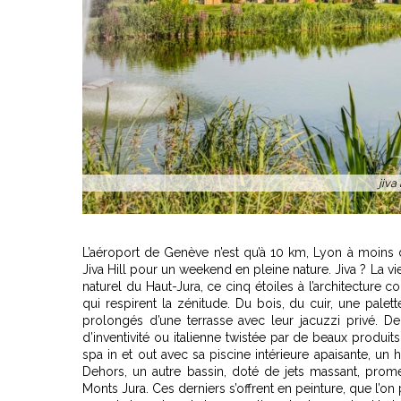
jiva hill Spa 
L’aéroport de Genève n’est qu’à 10 km, Lyon à moins 
Jiva Hill pour un
weekend en pleine nature
. Jiva ? La 
naturel du Haut-Jura, ce cinq étoiles à l’architectur
qui respirent la zénitude. Du bois, du cuir, une pal
prolongés d’une terrasse avec leur jacuzzi privé. De
d’inventivité ou italienne twistée par de beaux produit
spa in et out avec sa piscine intérieure apaisante, u
Dehors, un autre bassin, doté de jets massant, prom
Monts Jura. Ces derniers s’offrent en peinture, que l’on