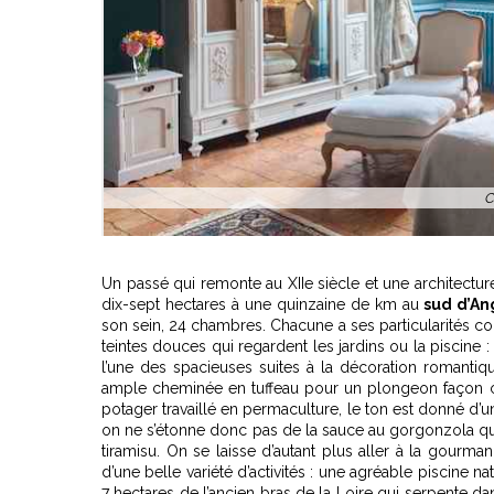
C
Un passé qui remonte au XIIe siècle et une architectur
dix-sept hectares à une quinzaine de km au
sud d’Ang
son sein, 24 chambres. Chacune a ses particularités
teintes douces qui regardent les jardins ou la piscine
l’une des spacieuses suites à la décoration romantiqu
ample cheminée en tuffeau pour un plongeon façon c
potager travaillé en permaculture, le ton est donné d’un
on ne s’étonne donc pas de la sauce au gorgonzola qui
tiramisu. On se laisse d’autant plus aller à la gourma
d’une belle variété d’activités : une agréable piscine n
7 hectares de l’ancien bras de la Loire qui serpente d