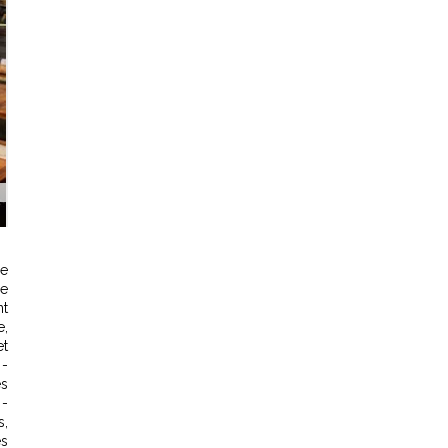
de
re
nt
e,
et
 -
es
 -
s,
es