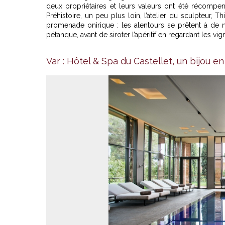
deux propriétaires et leurs valeurs ont été récompe
Préhistoire, un peu plus loin, l’atelier du sculpteur, 
promenade onirique : les alentours se prêtent à de n
pétanque, avant de siroter l’apéritif en regardant les vi
Ca
Var : Hôtel & Spa du Castellet, un bijou e