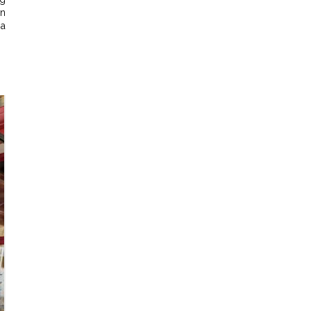
un
pa