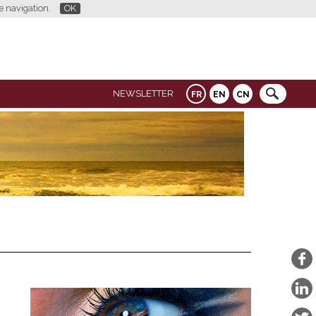
re navigation.
OK
NEWSLETTER
FR
EN
CN