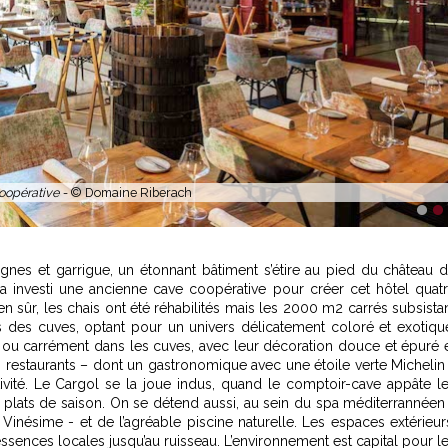
1
2
gnes et garrigue, un étonnant bâtiment s’étire au pied du château 
a investi une ancienne cave coopérative pour créer cet hôtel quat
n sûr, les chais ont été réhabilités mais les 2000 m2 carrés subsista
s des cuves, optant pour un univers délicatement coloré et exotiqu
ou carrément dans les cuves, avec leur décoration douce et épuré 
 restaurants – dont un gastronomique avec une étoile verte Michelin
ativité. Le Cargol se la joue indus, quand le comptoir-cave appâte l
plats de saison. On se détend aussi, au sein du spa méditerrannéen
Vinésime - et de l’agréable piscine naturelle. Les espaces extérieur
ssences locales jusqu’au ruisseau. L’environnement est capital pour l