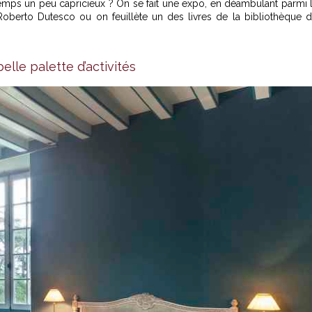
emps un peu capricieux ? On se fait une expo, en déambulant parmi 
oberto Dutesco ou on feuillète un des livres de la bibliothèque 
elle palette d’activités