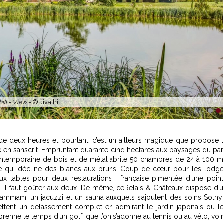
Outside Swiming Pool -
© Jiva hill
1
2
de deux heures et pourtant, c’est un ailleurs magique que propose 
vie en sanscrit. Empruntant quarante-cinq hectares aux paysages du pa
e contemporaine de bois et de métal abrite 50 chambres de 24 à 100 
ette qui décline des blancs aux bruns. Coup de cœur pour les lodg
ux tables pour deux restaurations : française pimentée d’une poin
s, il faut goûter aux deux. De même, ce
Relais & Châteaux
dispose d’
n hammam, un jacuzzi et un sauna auxquels s’ajoutent des soins Sothy
ettent un délassement complet en admirant le jardin japonais ou l
 prenne le temps d’un golf, que l’on s’adonne au tennis ou au vélo, voi