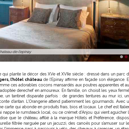
hateau-de-l'epinay
1
2
e qui plante le décor des XVe et XVIIe siècle : dressé dans un parc 
ers, l’hôtel château
de l’Epinay affirme en façade son élégance. 
 comme ces adorables cocons mansardés aux poutres apparentes et a
 : adoptée derechef en amoureux. En famille, on choisit les yeux ferm
e, un tantinet disparate parfois : de grandes tentures au mur ici, u
onte d’antan. L’Orangerie attend patiemment les gourmands. Avec 
e carte qui abonde en produits frais, bios et locaux. Le chef est Italie
 nappe le rumsteack local, ou ce crémet d’Anjou qui vient aguicher 
ndise que le château, affilié à la marque Hôtels et Préférence, dispo
aturelle filtrée narguée par un jacuzzi, des canoës pour s’amuser sur l
ans l’immense parc à parcourir à vélo, des chevaux à caresser, un éta