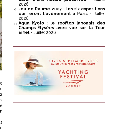
2026
Jeu de Paume 2027 : les six expositions
qui feront l'événement à Paris
- Juillet
2026
Aqua Kyoto : le rooftop japonais des
Champs-Élysées avec vue sur la Tour
Eiffel
- Juillet 2026
le
rc
m2
es
te
un
s.
es
re