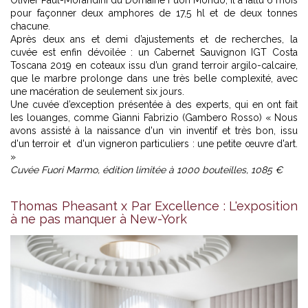
Olivier Paul-Morandini du Domaine Fuori Mondo, Il a fallu 6 mois
pour façonner deux amphores de 17,5 hl et de deux tonnes
chacune.
Après deux ans et demi d’ajustements et de recherches, la
cuvée est enfin dévoilée : un Cabernet Sauvignon IGT Costa
Toscana 2019 en coteaux issu d’un grand terroir argilo-calcaire,
que le marbre prolonge dans une très belle complexité, avec
une macération de seulement six jours.
Une cuvée d’exception présentée à des experts, qui en ont fait
les louanges, comme Gianni Fabrizio (Gambero Rosso) « Nous
avons assisté à la naissance d'un vin inventif et très bon, issu
d'un terroir et d'un vigneron particuliers : une petite œuvre d'art.
»
Cuvée Fuori Marmo, édition limitée à 1000 bouteilles, 1085 €
Thomas Pheasant x Par Excellence : L'exposition
à ne pas manquer à New-York