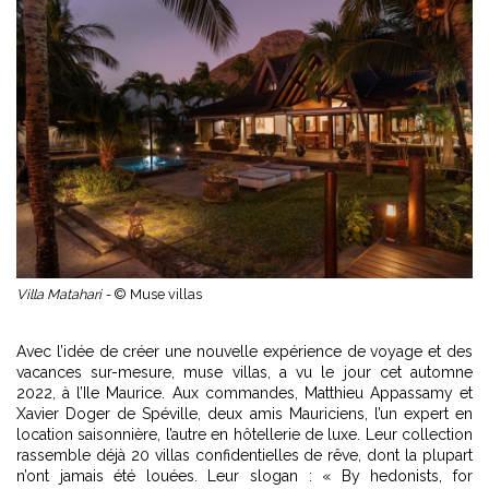
Villa Matahari -
© Muse villas
Avec l’idée de créer une nouvelle expérience de voyage et des
vacances sur-mesure, muse villas, a vu le jour cet automne
2022, à l’Ile Maurice. Aux commandes, Matthieu Appassamy et
Xavier Doger de Spéville, deux amis Mauriciens, l’un expert en
location saisonnière, l’autre en hôtellerie de luxe. Leur collection
rassemble déjà 20 villas confidentielles de rêve, dont la plupart
n’ont jamais été louées. Leur slogan : « By hedonists, for