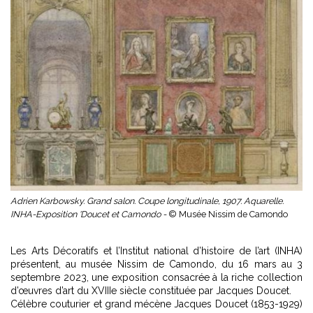
Adrien Karbowsky. Grand salon. Coupe longitudinale, 1907. Aquarelle.
INHA-Exposition 'Doucet et Camondo -
© Musée Nissim de Camondo
Les Arts Décoratifs et l’Institut national d’histoire de l’art (INHA)
présentent, au musée Nissim de Camondo, du 16 mars au 3
septembre 2023, une exposition consacrée à la riche collection
d’œuvres d’art du XVIIIe siècle constituée par Jacques Doucet.
Célèbre couturier et grand mécène Jacques Doucet (1853-1929)