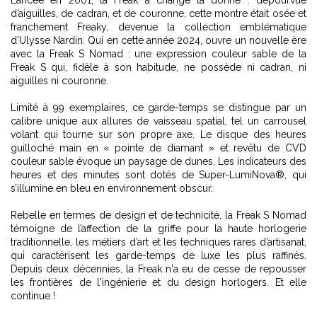
Lancée en 2001, la Freak a changé la donne : dépourvue
d’aiguilles, de cadran, et de couronne, cette montre était osée et
franchement Freaky, devenue la collection emblématique
d’Ulysse Nardin. Qui en cette année 2024, ouvre un nouvelle ère
avec la Freak S Nomad : une expression couleur sable de la
Freak S qui, fidèle à son habitude, ne possède ni cadran, ni
aiguilles ni couronne.
Limité à 99 exemplaires, ce garde-temps se distingue par un
calibre unique aux allures de vaisseau spatial, tel un carrousel
volant qui tourne sur son propre axe. Le disque des heures
guilloché main en « pointe de diamant » et revêtu de CVD
couleur sable évoque un paysage de dunes. Les indicateurs des
heures et des minutes sont dotés de Super-LumiNova®, qui
s’illumine en bleu en environnement obscur.
Rebelle en termes de design et de technicité, la Freak S Nomad
témoigne de l’affection de la griffe pour la haute horlogerie
traditionnelle, les métiers d’art et les techniques rares d’artisanat,
qui caractérisent les garde-temps de luxe les plus raffinés.
Depuis deux décennies, la Freak n'a eu de cesse de repousser
les frontières de l'ingénierie et du design horlogers. Et elle
continue !