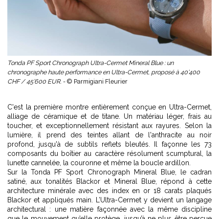
Tonda PF Sport Chronograph Ultra-Cermet Mineral Blue : un
chronographe haute performance en Ultra-Cermet, proposé à 40’400
CHF / 45’600 EUR. -
© Parmigiani Fleurier
C'est la première montre entièrement conçue en Ultra-Cermet,
alliage de céramique et de titane. Un matériau léger, frais au
toucher, et exceptionnellement résistant aux rayures. Selon la
lumière, il prend des teintes allant de l'anthracite au noir
profond, jusqu'à de subtils reflets bleutés. Il façonne les 73
composants du boîtier au caractère résolument scumptural, la
lunette cannelée, la couronne et même la boucle ardillon.
Sur la Tonda PF Sport Chronograph Mineral Blue, le cadran
satiné, aux tonalités Blackor et Mineral Blue, répond à cette
architecture minérale avec des index en or 18 carats plaqués
Blackor et appliqués main. L’Ultra-Cermet y devient un langage
architectural : une matière façonnée avec la même discipline
que le mouvement qu’elle protège, jusqu’à ne plus être perçue