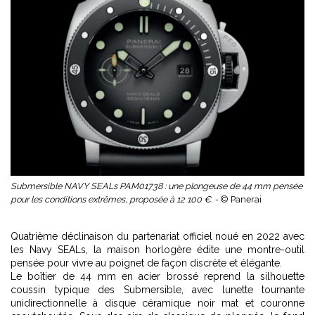
Submersible NAVY SEALs PAM01738 : une plongeuse de 44 mm pensée
pour les conditions extrêmes, proposée à 12 100 €. -
© Panerai
Quatrième déclinaison du partenariat officiel noué en 2022 avec
les Navy SEALs, la maison horlogère édite une montre-outil
pensée pour vivre au poignet de façon discrète et élégante.
Le boîtier de 44 mm en acier brossé reprend la silhouette
coussin typique des Submersible, avec lunette tournante
unidirectionnelle à disque céramique noir mat et couronne