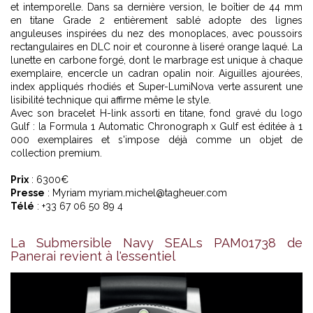
et intemporelle. Dans sa dernière version, le boîtier de 44 mm
en titane Grade 2 entièrement sablé adopte des lignes
anguleuses inspirées du nez des monoplaces, avec poussoirs
rectangulaires en DLC noir et couronne à liseré orange laqué. La
lunette en carbone forgé, dont le marbrage est unique à chaque
exemplaire, encercle un cadran opalin noir. Aiguilles ajourées,
index appliqués rhodiés et Super-LumiNova verte assurent une
lisibilité technique qui affirme même le style.
Avec son bracelet H-link assorti en titane, fond gravé du logo
Gulf : la Formula 1 Automatic Chronograph x Gulf est éditée à 1
000 exemplaires et s'impose déjà comme un objet de
collection premium.
Prix
: 6300€
Presse
: Myriam myriam.michel@tagheuer.com
Télé
: +33 67 06 50 89 4
La Submersible Navy SEALs PAM01738 de
Panerai revient à l'essentiel