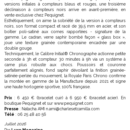
versions initiales à compteurs bleus et rouges, une troisième
déclinaison à compteurs noirs arrive en avant-première, en
vente exclusive chez Pequignet.
Esthétiquement, on aime la sobriété de la version à compteurs
noirs, son format compact et racé de 39,5 mm en acier, et son
boîtier poli-satiné aux cornes rapportées - signature de la
gamme. Le cadran, verre saphir bombé façon « glass box »,
joue une texture grainée contemporaine encadrée par une
double gouge.
Techniquement, le Calibre Initial® Chronographe actionne petite
seconde à 3h et compteur 30 minutes à 9h via un système à
came plus robuste aux chocs. Poussoirs et couronne
parfaitement alignés, fond saphir dévoilant la finition grainée-
satinée-perlée du mouvement, la Royale Paris Chrono confirme
la montée en gamme de la Manufacture depuis 2021 et signe
une haute horlogerie sportive, 100% française.
Prix
: 6 450 € (bracelet cuir) à 6 950 € (bracelet acier). En
boutique Pequignet et sur www.pequignet.com
Presse
: Natacha AMI n.ami@charlesetcamilla.com
Télé
: 06 25 48 40 56
Juillet 2026
Par
Luxe Magazine