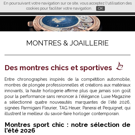
En poursuivant votre navigation sur ce site, vous acceptez l'utilisation des
L M
FR
EN
CN
cookies pour faciliter votre navigation.
OK
MONTRES & JOAILLERIE
Des montres chics et sportives
Entre chronographes inspirés de la compétition automobile,
montres de plongée professionnelles et créations aux matériaux
innovants, la haute horlogerie affirme plus que jamais son goût
pour la performance sans renoncer à l'élégance. Luxe Magazine
a sélectionné quatre nouveautés marquantes de l'été 2026,
signées Parmigiani Fleurier, TAG Heuer, Panerai et Pequignet, qui
illustrent le meilleur du savoir-faire horloger contemporain.
Montres sport chic : notre sélection de
l'été 2026