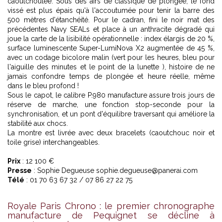
caoutchoutée. Sous des airs de classique de plongée, le fond
vissé est plus épais qu'à l'accoutumée pour tenir la barre des
500 mètres d'étanchéité. Pour le cadran, fini le noir mat des
précédentes Navy SEALs et place à un anthracite dégradé qui
joue la carte de la lisibilité opérationnelle : index élargis de 20 %,
surface luminescente Super-LumiNova X2 augmentée de 45 %,
avec un codage bicolore malin (vert pour les heures, bleu pour
l'aiguille des minutes et le point de la lunette ), histoire de ne
jamais confondre temps de plongée et heure réelle, même
dans le bleu profond !
Sous le capot, le calibre P.980 manufacture assure trois jours de
réserve de marche, une fonction stop-seconde pour la
synchronisation, et un pont d'équilibre traversant qui améliore la
stabilité aux chocs.
La montre est livrée avec deux bracelets (caoutchouc noir et
toile grise) interchangeables.
Prix
: 12 100 €
Presse
: Sophie Degueuse sophie.degueuse@panerai.com
Télé
: 01 70 63 67 32 / 07 86 27 22 75
Royale Paris Chrono : le premier chronographe
manufacture de Pequignet se décline à