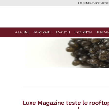
En poursuivant votre n
A LA UNE
PORTRAITS
EVASION
EXCEPTION
TENDA
Luxe Magazine teste le rooftop E