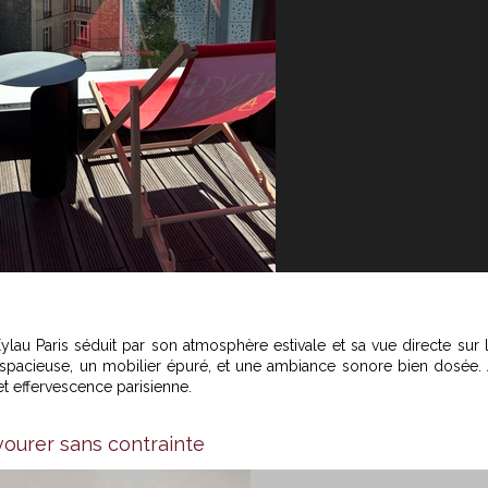
Eylau Paris séduit par son atmosphère estivale et sa vue directe sur 
e spacieuse, un mobilier épuré, et une ambiance sonore bien dosée.
t et effervescence parisienne.
ourer sans contrainte