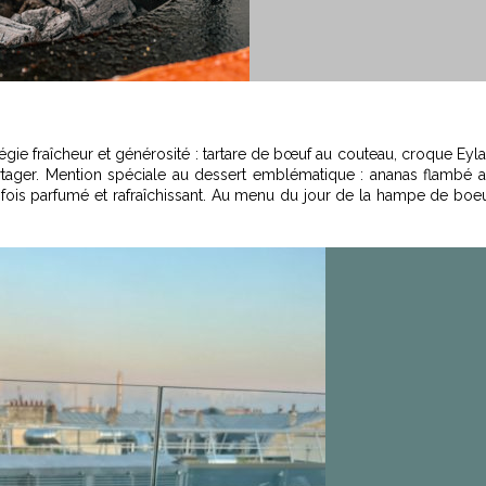
égie fraîcheur et générosité : tartare de bœuf au couteau, croque Eyl
rtager. Mention spéciale au dessert emblématique : ananas flambé 
ois parfumé et rafraîchissant. Au menu du jour de la hampe de boe