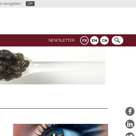
re navigation.
OK
NEWSLETTER
FR
EN
CN