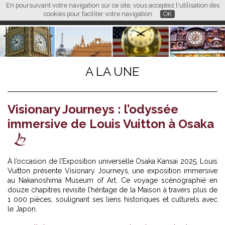
En poursuivant votre navigation sur ce site, vous acceptez l'utilisation des
L M
FR
EN
CN
cookies pour faciliter votre navigation.
OK
A LA UNE
Visionary Journeys : l’odyssée
immersive de Louis Vuitton à Osaka
À l’occasion de l’Exposition universelle Osaka Kansai 2025,
Louis
Vuitton
présente Visionary Journeys, une exposition immersive
au Nakanoshima Museum of Art. Ce voyage scénographié en
douze chapitres revisite l’héritage de la Maison à travers plus de
1 000 pièces, soulignant ses liens historiques et culturels avec
le Japon.