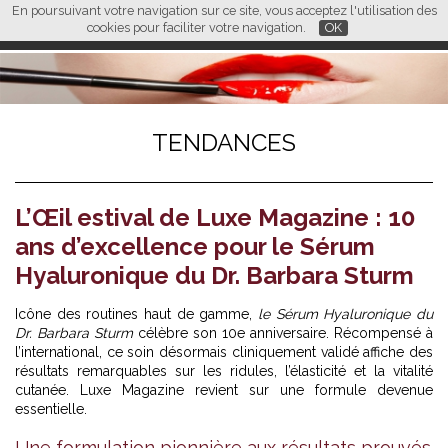
En poursuivant votre navigation sur ce site, vous acceptez l'utilisation des
L M
FR
EN
CN
cookies pour faciliter votre navigation.
OK
TENDANCES
L’Œil estival de Luxe Magazine : 10
ans d’excellence pour le Sérum
Hyaluronique du Dr. Barbara Sturm
Icône des routines haut de gamme,
le Sérum Hyaluronique du
Dr. Barbara Sturm
célèbre son 10e anniversaire. Récompensé à
l’international, ce soin désormais cliniquement validé affiche des
résultats remarquables sur les ridules, l’élasticité et la vitalité
cutanée. Luxe Magazine revient sur une formule devenue
essentielle.
Une formulation pionnière aux résultats prouvés