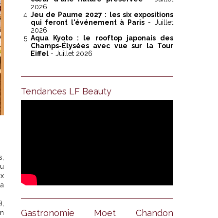
2026
Jeu de Paume 2027 : les six expositions
qui feront l'événement à Paris
- Juillet
2026
Aqua Kyoto : le rooftop japonais des
Champs-Élysées avec vue sur la Tour
Eiffel
- Juillet 2026
Tendances LF Beauty
s,
ou
ux
La
),
Gastronomie Moet Chandon
en