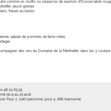
eautre comme un risotto ou carpaccio de saumon d’Écosse label roug
ébette, sauce gravlax.
nc, fraises au basilic.
ienne, salade de pommes de terre rôties.
rtager.
compagner des vins du Domaine de la Martinette, dans les 3 couleur
01 48 24 65 95
rmé du 9 au 25 août
bre. Pour 2, 24€/personne; pour 4, 18€/personne.