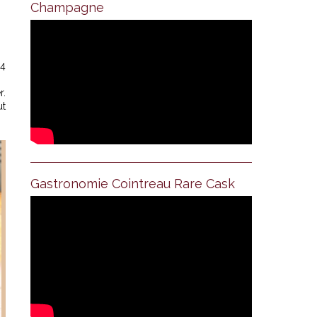
Champagne
 4
r.
ut
Gastronomie Cointreau Rare Cask