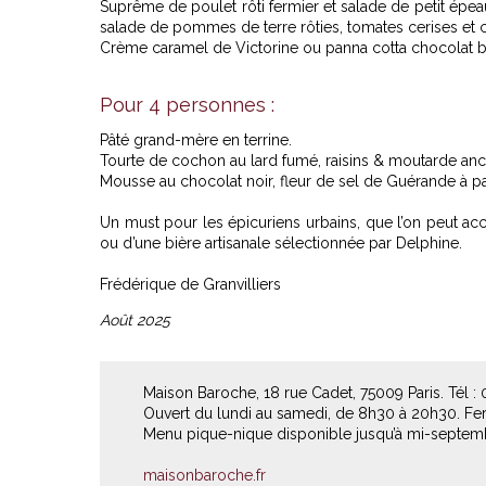
Suprême de poulet rôti fermier et salade de petit ép
salade de pommes de terre rôties, tomates cerises et c
Crème caramel de Victorine ou panna cotta chocolat bla
Pour 4 personnes :
Pâté grand-mère en terrine.
Tourte de cochon au lard fumé, raisins & moutarde anc
Mousse au chocolat noir, fleur de sel de Guérande à pa
Un must pour les épicuriens urbains, que l’on peut ac
ou d’une bière artisanale sélectionnée par Delphine.
Frédérique de Granvilliers
Août 2025
Maison Baroche, 18 rue Cadet, 75009 Paris. Tél : 
Ouvert du lundi au samedi, de 8h30 à 20h30. Fe
Menu pique-nique disponible jusqu’à mi-septem
maisonbaroche.fr