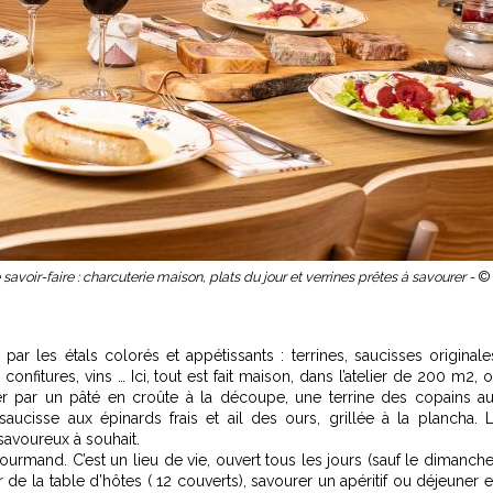
voir-faire : charcuterie maison, plats du jour et verrines prêtes à savourer -
©
par les étals colorés et appétissants : terrines, saucisses originale
, confitures, vins … Ici, tout est fait maison, dans l’atelier de 200 m2, 
er par un pâté en croûte à la découpe, une terrine des copains a
aucisse aux épinards frais et ail des ours, grillée à la plancha. 
 savoureux à souhait.
urmand. C’est un lieu de vie, ouvert tous les jours (sauf le dimanche
er de la table d’hôtes ( 12 couverts), savourer un apéritif ou déjeuner 