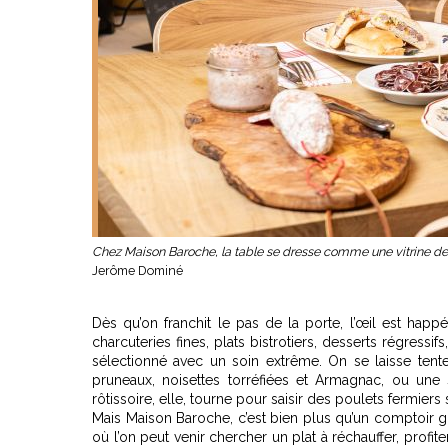
Chez Maison Baroche, la table se dresse comme une vitrine de sa
Jerôme Dominé
Dès qu’on franchit le pas de la porte, l’œil est happé 
charcuteries fines, plats bistrotiers, desserts régressifs
sélectionné avec un soin extrême. On se laisse tent
pruneaux, noisettes torréfiées et Armagnac, ou une s
rôtissoire, elle, tourne pour saisir des poulets fermiers
Mais Maison Baroche, c’est bien plus qu’un comptoir go
où l’on peut venir chercher un plat à réchauffer, profit