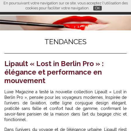
En poursuivant votre navigation sur ce site, vous acceptez l'utilisation des
L M
FR
EN
CN
cookies pour faciliter votre navigation.
OK
TENDANCES
Lipault « Lost in Berlin Pro » :
élégance et performance en
mouvement
Luxe Magazine a testé la nouvelle collection
Lipault
« Lost in
Berlin Pro », pensée pour les voyageurs modernes. Inspirée de
l’univers de l’aviation, cette ligne conjugue design élégant,
praticité sans faille et confort haut de gamme, confirmant le
savoir-faire parisien de la maison dans l’art du bagage chic et
fonctionnel.
Dans l’univers du voyage et de l’élégance urbaine, Lipault n’est