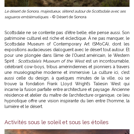
Le désert de Sonora, majestueux, s’étend autour de Scottsdale avec ses
saguaros emblématiques. -
© Désert de Sonora
Scottsdale ne se contente pas d’être belle, elle pense aussi. Son
patrimoine culturel est riche et éclectique. À ne pas manquer, le
Scottsdale Museum of Contemporary Art (SMoCA), dont les
expositions audacieuses dialoguent avec le désert tout autour. Et
pour une plongée dans l’âme de l’Ouest américain, le Western
Spirit
: Scottsdale’s Museum of the West
est un incontournable,
célébrant cow-boys, tribus amérindiennes et pionniers à travers
une muséographie moderne et immersive. La culture ici, c’est
aussi celle du design, à quelques minutes de la ville, où se
trouve la fondation Frank Lloyd Wright’s Taliesin West qui
incarne la fusion parfaite entre architecture et paysage. Ancienne
résidence et atelier du maître de l’architecture organique, ce lieu
hypnotique offre une vision inspirante du lien entre l’homme, la
lumière et le désert.
Activités sous le soleil et sous les étoiles