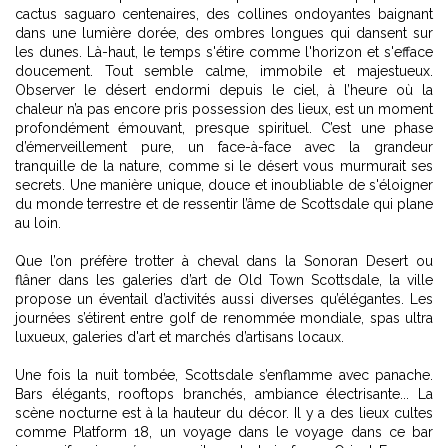
cactus saguaro centenaires, des collines ondoyantes baignant
dans une lumière dorée, des ombres longues qui dansent sur
les dunes. Là-haut, le temps s'étire comme l'horizon et s'efface
doucement. Tout semble calme, immobile et majestueux.
Observer le désert endormi depuis le ciel, à l’heure où la
chaleur n’a pas encore pris possession des lieux, est un moment
profondément émouvant, presque spirituel. C’est une phase
d’émerveillement pure, un face-à-face avec la grandeur
tranquille de la nature, comme si le désert vous murmurait ses
secrets. Une manière unique, douce et inoubliable de s'éloigner
du monde terrestre et de ressentir l’âme de Scottsdale qui plane
au loin.
Que l’on préfère trotter à cheval dans la Sonoran Desert ou
flâner dans les galeries d’art de Old Town Scottsdale, la ville
propose un éventail d’activités aussi diverses qu’élégantes. Les
journées s’étirent entre golf de renommée mondiale, spas ultra
luxueux, galeries d'art et marchés d’artisans locaux.
Une fois la nuit tombée, Scottsdale s’enflamme avec panache.
Bars élégants, rooftops branchés, ambiance électrisante... La
scène nocturne est à la hauteur du décor. Il y a des lieux cultes
comme Platform 18, un voyage dans le voyage dans ce bar