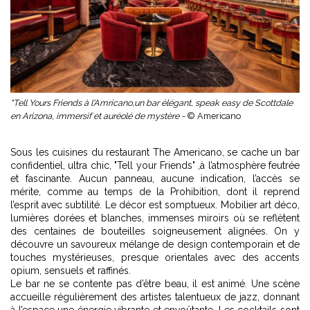
"Tell Yours Friends à l'Amricano,un bar élégant, speak easy de Scottdale
en Arizona, immersif et auréolé de mystère -
© Americano
Sous les cuisines du restaurant The Americano, se cache un bar
confidentiel, ultra chic, "Tell your Friends" ,à l’atmosphère feutrée
et fascinante. Aucun panneau, aucune indication, l’accès se
mérite, comme au temps de la Prohibition, dont il reprend
l’esprit avec subtilité. Le décor est somptueux. Mobilier art déco,
lumières dorées et blanches, immenses miroirs où se reflètent
des centaines de bouteilles soigneusement alignées. On y
découvre un savoureux mélange de design contemporain et de
touches mystérieuses, presque orientales avec des accents
opium, sensuels et raffinés.
Le bar ne se contente pas d’être beau, il est animé. Une scène
accueille régulièrement des artistes talentueux de jazz, donnant
à l’espace une énergie vibrante et envoûtante. Les cocktails sont