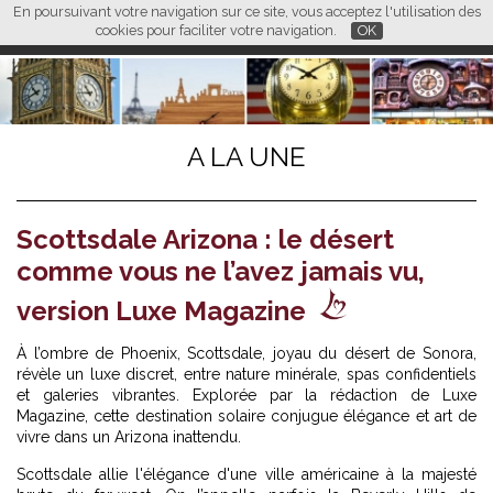
En poursuivant votre navigation sur ce site, vous acceptez l'utilisation des
L M
FR
EN
CN
cookies pour faciliter votre navigation.
OK
A LA UNE
Scottsdale Arizona : le désert
comme vous ne l’avez jamais vu,
version Luxe Magazine
À l’ombre de Phoenix, Scottsdale, joyau du désert de Sonora,
révèle un luxe discret, entre nature minérale, spas confidentiels
et galeries vibrantes. Explorée par la rédaction de Luxe
Magazine, cette destination solaire conjugue élégance et art de
vivre dans un Arizona inattendu.
Scottsdale allie l'élégance d'une ville américaine à la majesté