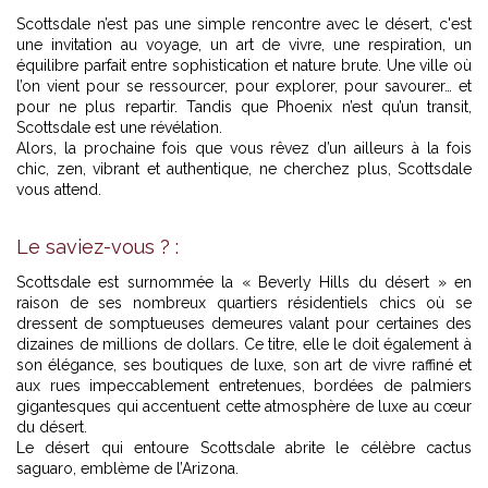
Scottsdale n’est pas une simple rencontre avec le désert, c'est
une invitation au voyage, un art de vivre, une respiration, un
équilibre parfait entre sophistication et nature brute. Une ville où
l’on vient pour se ressourcer, pour explorer, pour savourer… et
pour ne plus repartir. Tandis que Phoenix n’est qu’un transit,
Scottsdale est une révélation.
Alors, la prochaine fois que vous rêvez d’un ailleurs à la fois
chic, zen, vibrant et authentique, ne cherchez plus, Scottsdale
vous attend.
Le saviez-vous ? :
Scottsdale est surnommée la « Beverly Hills du désert » en
raison de ses nombreux quartiers résidentiels chics où se
dressent de somptueuses demeures valant pour certaines des
dizaines de millions de dollars. Ce titre, elle le doit également à
son élégance, ses boutiques de luxe, son art de vivre raffiné et
aux rues impeccablement entretenues, bordées de palmiers
gigantesques qui accentuent cette atmosphère de luxe au cœur
du désert.
Le désert qui entoure Scottsdale abrite le célèbre cactus
saguaro, emblème de l’Arizona.