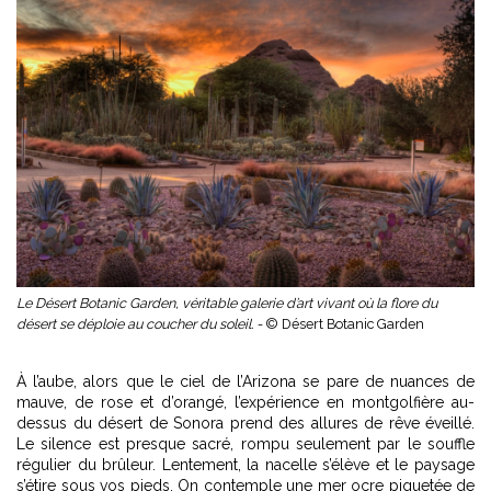
Le Désert Botanic Garden, véritable galerie d’art vivant où la flore du
désert se déploie au coucher du soleil. -
© Désert Botanic Garden
À l’aube, alors que le ciel de l’Arizona se pare de nuances de
mauve, de rose et d’orangé, l’expérience en montgolfière au-
dessus du désert de Sonora prend des allures de rêve éveillé.
Le silence est presque sacré, rompu seulement par le souffle
régulier du brûleur. Lentement, la nacelle s’élève et le paysage
s’étire sous vos pieds. On contemple une mer ocre piquetée de