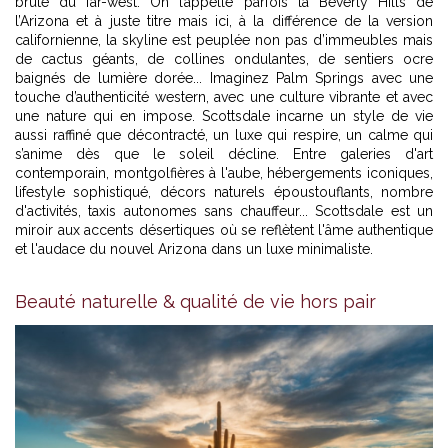
brute du far-west. On l’appelle parfois la Beverly Hills de
l’Arizona et à juste titre mais ici, à la différence de la version
californienne, la skyline est peuplée non pas d’immeubles mais
de cactus géants, de collines ondulantes, de sentiers ocre
baignés de lumière dorée... Imaginez Palm Springs avec une
touche d’authenticité western, avec une culture vibrante et avec
une nature qui en impose. Scottsdale incarne un style de vie
aussi raffiné que décontracté, un luxe qui respire, un calme qui
s’anime dès que le soleil décline.
Entre galeries d'art
contemporain, montgolfières à l'aube, hébergements iconiques,
lifestyle sophistiqué, décors naturels époustouflants, nombre
d'activités, taxis autonomes sans chauffeu
r... Scottsdale est un
miroir aux accents désertiques où se reflètent l'âme authentique
et l'audace du nouvel Arizona dans un luxe minimaliste.
Beauté naturelle & qualité de vie hors pair