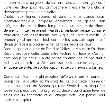
sol sont vastes, baignées de lumière, face à la montagne ou à
l'une des deux piscines. L’atmosphère y est à la fois chic et
décontractée, presque méditative.
L’hôtel, aux lignes sobres et dans une ambiance quasi
cinématographique, propose également une galerie d’art
intégrée, des expositions temporaires, un centre de fitness
dernier cri. Le restaurant Hearth’61, véritable pépite culinaire,
attire aussi bien les résidents locaux que les visiteurs avertis. Le
brunch y est un must, tout comme les cocktails signature à
déguster face à la piscine miroir, dans un décor de rêve.
Dans le quartier huppé de Paradise Valley, le Mountain Shadows
Resort propose cette toute autre lecture du luxe et c'est un
hôtel coup de cœur. Il a été pensé comme une œuvre d’art à
ciel ouvert et se trouve être l'adresse idéale pour les voyageurs
en quête de style, de sophistication et de connexions urbaines.
Ces deux hôtels aux philosophies différentes ont en commun
l’élégance, la qualité et l'hospitalité. Ils ont cette connexion
unique au désert de Sonora qui rend Scottsdale si singulière,
lovée aux pieds des montagnes du désert, où chaque lever de
soleil est un spectacle et où chaque détail est pensé pour
apaiser et inspirer.