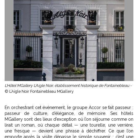
L’Hôtel MGallery L’Aigle Noir, établissement historique de Fontainebleau -
© L’Aigle Noir Fontainebleau MGallery
En orchestrant cet événement, le groupe Accor se fait passeur :
passeur de culture, d’élégance, de mémoire. Ses hôtels
MGallery sont des lieux d’exception où l’on séjourne comme on
lirait un roman, où chaque détail — une tourelle, une verrière,
une fresque — devient une phrase à déchiffrer. Ce que l’on
emporte après la visite dépasse le simple souvenir : c’est une