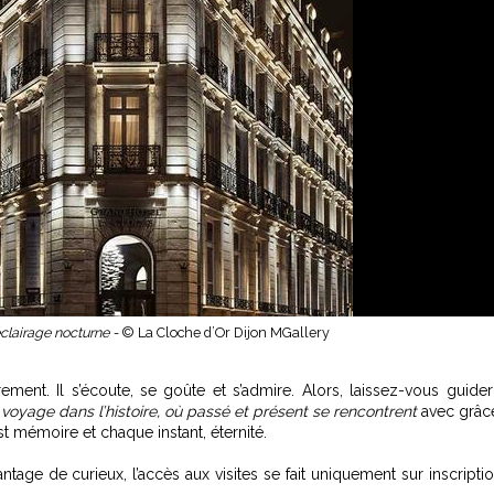
éclairage nocturne -
© La Cloche d’Or Dijon MGallery
ment. Il s’écoute, se goûte et s’admire. Alors, laissez-vous guider
 voyage dans l’histoire, où passé et présent se rencontrent
avec grâc
st mémoire et chaque instant, éternité.
age de curieux, l’accès aux visites se fait uniquement sur inscripti