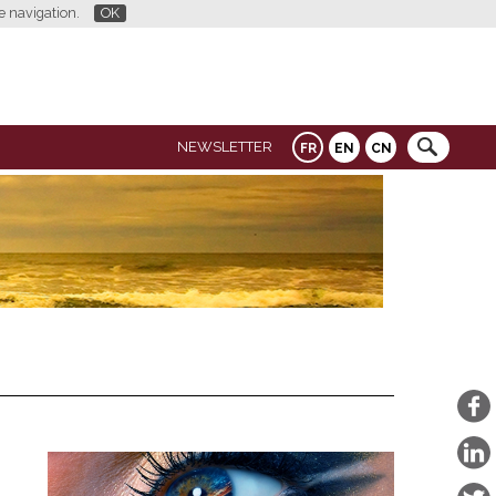
re navigation.
OK
NEWSLETTER
FR
EN
CN