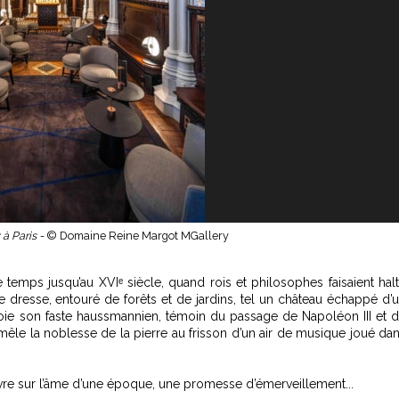
à Paris -
© Domaine Reine Margot MGallery
 temps jusqu’au XVIᵉ siècle, quand rois et philosophes faisaient hal
 dresse, entouré de forêts et de jardins, tel un château échappé d’
oie son faste haussmannien, témoin du passage de Napoléon III et 
 mêle la noblesse de la pierre au frisson d’un air de musique joué da
vre sur l’âme d’une époque, une promesse d’émerveillement...