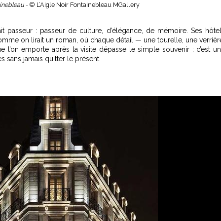
ainebleau -
© L’Aigle Noir Fontainebleau MGallery
it passeur : passeur de culture, d’élégance, de mémoire. Ses hôte
omme on lirait un roman, où chaque détail — une tourelle, une verrièr
 l’on emporte après la visite dépasse le simple souvenir : c’est u
s sans jamais quitter le présent.