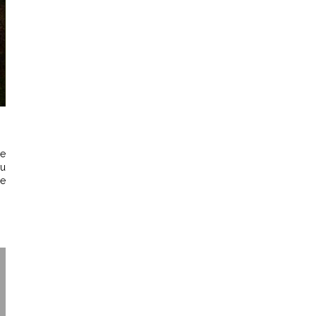
re
vu
ue