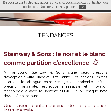
En poursuivant votre navigation sur ce site, vous acceptez l'utilisation des
L M
FR
EN
CN
cookies pour faciliter votre navigation.
OK
TENDANCES
Steinway & Sons : le noir et le blanc
comme partition d’excellence
À Hambourg,
Steinway & Sons
signe deux créations
d’exception : Ultra Black et Ultra White. Ces éditions limitées
incarnent le dialogue entre héritage et modernité, mêlant
précision artisanale, esthétique minimaliste et innovation
technologique avec le système SPIRIO | r, où chaque note
devient émotion pure.
Une vision contemporaine de la perfection
instrumentale