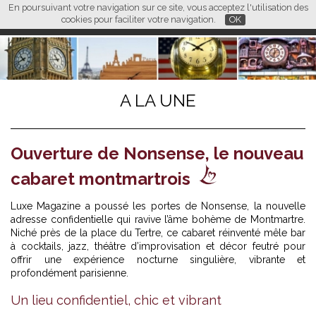
En poursuivant votre navigation sur ce site, vous acceptez l'utilisation des
L M
FR
EN
CN
cookies pour faciliter votre navigation.
OK
A LA UNE
Ouverture de Nonsense, le nouveau
cabaret montmartrois
Luxe Magazine a poussé les portes de Nonsense, la nouvelle
adresse confidentielle qui ravive l’âme bohème de Montmartre.
Niché près de la place du Tertre, ce cabaret réinventé mêle bar
à cocktails, jazz, théâtre d’improvisation et décor feutré pour
offrir une expérience nocturne singulière, vibrante et
profondément parisienne.
Un lieu confidentiel, chic et vibrant