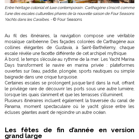
Entre héritage colonial et luxe contemporain : Carthagène s'inscrit comme
l'une des escales culturelles phares de la nouvelle saison de Four Seasons
Yachts dans les Caraïbes. -
© Four Seasons
Au fil des itinéraires, la navigation compose une véritable
mosaïque caribéenne. Des façades colorées de Carthagène aux
collines élégantes de Gustavia, à Saint-Barthélemy, chaque
escale révèle une facette différente de cet archipel mythique.
À bord, le temps s’écoule au rythme de la mer. Les Yacht Marina
Days transforment le navire en marina privée : plateformes
ouvertes sur l’eau, paddle, plongée, sports nautiques ou simple
baignade dans une crique turquoise.
Certaines escales se prolongent jusque tard dans la nuit, offrant
le privilège rare de découvrir les ports sous une autre lumière,
lorsque les quais s’animent et que les terrasses s’illuminent.
Plusieurs itinéraires incluent également la traversée du canal de
Panama, moment spectaculaire où le yacht glisse entre les
écluses géantes avant de rejoindre un autre océan.
Les fêtes de fin d’année en version
grand large