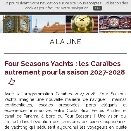
En poursuivant votre navigation sur ce site, vous acceptez l'utilisation des
L M
FR
EN
CN
cookies pour faciliter votre navigation.
OK
A LA UNE
Four Seasons Yachts : les Caraïbes
autrement pour la saison 2027-2028
Avec sa programmation Caraïbes 2027-2028, Four Seasons
Yachts imagine une nouvelle manière de naviguer : marinas
confidentielles, escales préservées, ports élégants et
expériences immersives entre Costa Rica, Petites Antilles et
canal de Panama, à bord du Four Seasons I. Une vision qui
s'inscrit dans l'évolution des
croisières de luxe et expériences
de yachting
qui séduisent aujourd'hui les voyageurs en quête