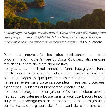
Les paysages sauvages et préservés du Costa Rica, nouvelle étape phare
de la programmation 2027/2028 de Four Seasons Yachts, où la jungle
rencontre les eaux cristallines de l'Amérique Centrale. -
© Four Seasons
Parmi les nouveautés les plus séduisantes de cette
programmation figure l’arrivée du Costa Rica, destination encore
rare dans l’univers de la croisière de luxe.
Les yachts accostent notamment à Marina Papagayo et Bahía
Golfito, deux ports discrets nichés entre forêts tropicales et
plages sauvages. À quelques minutes seulement du quai, la
nature se révèle dans toute sa splendeur : réserves protégées,
mangroves luxuriantes et biodiversité spectaculaire.
Les départs programmés en janvier et février coïncident avec la
migration des baleines à bosse dans le Pacifique. Depuis le pont
du yacht, les voyageurs assistent parfois à ce ballet majestueux
où les cétacés surgissent des flots avant de disparaître dans