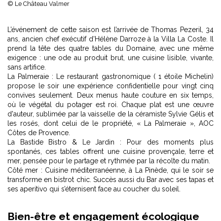
© Le Château Valmer
L’événement de cette saison est l’arrivée de Thomas Pezeril, 34
ans, ancien chef exécutif d’Hélène Darroze à la Villa La Coste. Il
prend la tête des quatre tables du Domaine, avec une même
exigence : une ode au produit brut, une cuisine lisible, vivante,
sans artifice.
La Palmeraie : Le restaurant gastronomique ( 1 étoile Michelin)
propose le soir une expérience confidentielle pour vingt cinq
convives seulement. Deux menus haute couture en six temps,
où le végétal du potager est roi. Chaque plat est une œuvre
d'auteur, sublimée par la vaisselle de la céramiste Sylvie Gélis et
les rosés, dont celui de le propriété, « La Palmeraie », AOC
Côtes de Provence.
La Bastide Bistro & Le Jardin : Pour des moments plus
spontanés, ces tables offrent une cuisine provençale, terre et
mer, pensée pour le partage et rythmée par la récolte du matin.
Côté mer : Cuisine méditerranéenne, à La Pinède, qui le soir se
transforme en bistrot chic. Succès aussi du Bar avec ses tapas et
ses aperitivo qui s’éternisent face au coucher du soleil.
Bien-être et engagement écologique