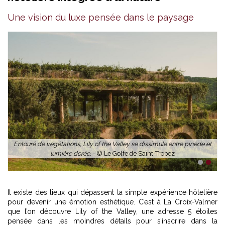
À Lily of the Valley, la piscine se déploie en miroir azur, entre ciel et
maquis. -
© Le Golfe de Saint-Tropez
Une vision du luxe pensée dans le paysage
t
1
2
Il existe des lieux qui dépassent la simple expérience hôtelière
pour devenir une émotion esthétique. C’est à La Croix-Valmer
que l’on découvre Lily of the Valley, une adresse 5 étoiles
pensée dans les moindres détails pour s’inscrire dans la