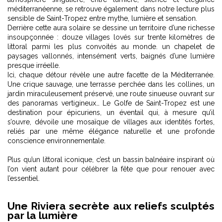
méditerranéenne, se retrouve également dans notre lecture plus
sensible de
Saint-Tropez entre mythe, lumière et sensation
.
Derrière cette aura solaire se dessine un territoire d’une richesse
insoupçonnée : douze villages lovés sur trente kilomètres de
littoral parmi les plus convoités au monde. un chapelet de
paysages vallonnés, intensément verts, baignés d’une lumière
presque irréelle.
Ici, chaque détour révèle une autre facette de la Méditerranée.
Une crique sauvage, une terrasse perchée dans les collines, un
jardin miraculeusement préservé, une route sinueuse ouvrant sur
des panoramas vertigineux… Le Golfe de Saint-Tropez est une
destination pour épicuriens, un éventail qui, à mesure qu’il
s’ouvre, dévoile une mosaïque de villages aux identités fortes,
reliés par une même élégance naturelle et une profonde
conscience environnementale.
Plus qu’un littoral iconique, c’est un bassin balnéaire inspirant où
l’on vient autant pour célébrer la fête que pour renouer avec
l’essentiel.
Une Riviera secrète aux reliefs sculptés
par la lumière