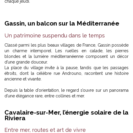
chaque jeudi.
Gassin, un balcon sur la Méditerranée
Un patrimoine suspendu dans le temps
Classé parmi les plus beaux villages de France, Gassin possède
un charme intemporel. Les ruelles en calade, les pierres
blondes et la lumière méditerranéenne composent un décor
d’une grande douceur.
La place du village invite à la pause, tandis que les passages
étroits, dont la célèbre rue Androuno, racontent une histoire
ancienne et vivante.
Depuis la table d’orientation, le regard s’ouvre sur un panorama
d’une élégance rare, entre collines et mer.
Cavalaire-sur-Mer, l’énergie solaire de la
Riviera
Au Domaine viticole de la Madrague, les vignes s’étirent sous les
palmiers, avec la mer pour horizon et le temps pour allié. -
© Le
Golfe de Saint-Tropez
Entre mer, routes et art de vivre