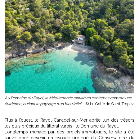
Au Domaine du Rayol, la Méditerranée s’invite en contrebas comme une
évidence, ourlant le paysage d’un bleu infini. -
© Le Golfe de Saint-Tropez
Plus à l’ouest, le Rayol-Canadel-sur-Mer abrite l’un des trésors
les plus précieux du littoral varois : le Domaine du Rayol.
Longtemps menacé par des projets immobiliers, le site a été
sauvé pour devenir un espace protégé du Conservatoire du