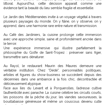
littoral. Aujourd’hui, cette décision apparaît comme une
évidence tant la beauté du lieu semble fragile et essentielle.
Le Jardin des Méditerranées invite à un voyage végétal à travers
plusieurs paysages du monde. On y flâne, on y observe, on y
apprend, dans une harmonie rare entre nature et transmission.
Au Café des Jardiniers, la cuisine prolonge cette immersion
avec une approche simple, saine et profondément ancrée dans
le terroir.
Une expérience immersive qui illustre parfaitement la
philosophie du Golfe de Saint-Tropez : préserver sans figer,
transmettre sans dénaturer.
Au Rayol, le restaurant Maurin des Maures demeure une
véritable institution. Chez “Dédé”, personnalités politiques,
artistes et figures du show-business se succèdent depuis des
décennies dans une ambiance à la fois chic, décontractée et
délicieusement atypique.
Face aux îles du Levant et à Porquerolles, l’adresse cultive
l’authenticité avec panache. La cuisine célèbre les circuits courts,
les poissons de la pêche du jour, les viandes savoureuses, la
bouillabaisse généreuse et même un couscous devenu culte