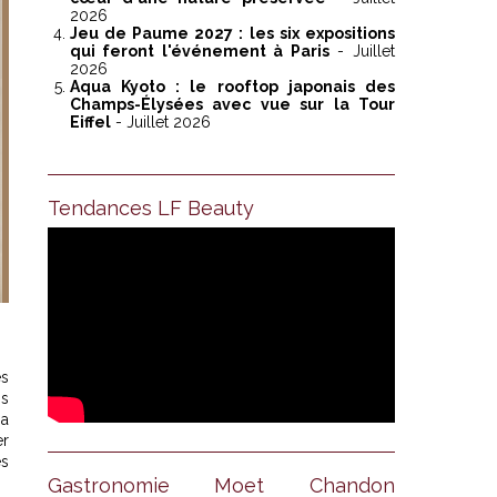
2026
Jeu de Paume 2027 : les six expositions
qui feront l'événement à Paris
- Juillet
2026
Aqua Kyoto : le rooftop japonais des
Champs-Élysées avec vue sur la Tour
Eiffel
- Juillet 2026
Tendances LF Beauty
es
ns
sa
er
es
Gastronomie Moet Chandon