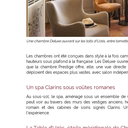
Une chambre Deluxe ouvrant sur les toits d'Uzès, entre tomett
Les chambres ont été conçues dans style à la fois cam
hauteurs sous plafond à la française. Les Deluxe ouvrent
que la chambre Prestige offre, elle, une vue directe 
déploient des espaces plus vastes, avec salon indépenda
Un spa Clarins sous voûtes romanes
Au sous-sol, le spa, aménagé sous un ensemble de voû
peut voir au travers des murs des vestiges anciens, h
romain et des cabines de soins signés Clarins. Un
l'expérience.
La Table d’Uzès, étoile méridionale de C