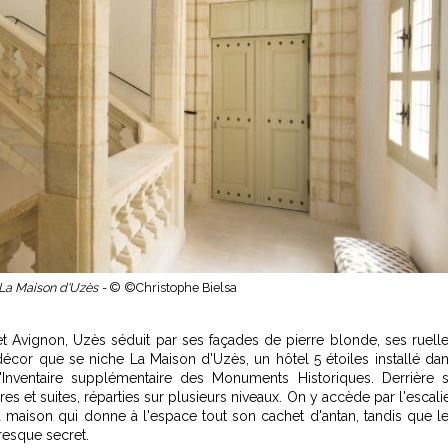
 La Maison d'Uzès -
© ©Christophe Bielsa
t Avignon, Uzès séduit par ses façades de pierre blonde, ses ruell
cor que se niche La Maison d'Uzès, un hôtel 5 étoiles installé da
'Inventaire supplémentaire des Monuments Historiques. Derrière 
 et suites, réparties sur plusieurs niveaux. On y accède par l'escali
 maison qui donne à l'espace tout son cachet d'antan, tandis que l
resque secret.