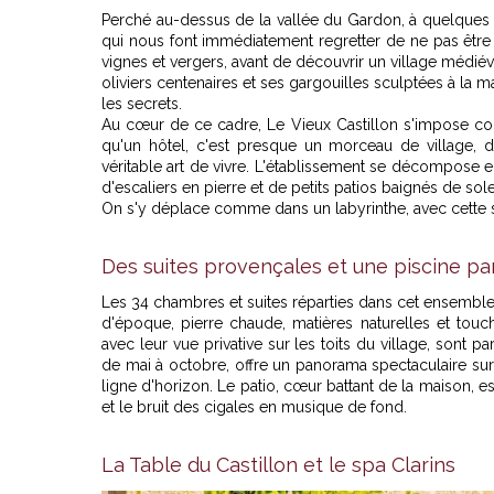
Perché au-dessus de la vallée du Gardon, à quelques m
qui nous font immédiatement regretter de ne pas être 
vignes et vergers, avant de découvrir un village médié
oliviers centenaires et ses gargouilles sculptées à la m
les secrets.
Au cœur de ce cadre, Le Vieux Castillon s'impose com
qu'un hôtel, c'est presque un morceau de village, 
véritable art de vivre
. L'établissement se décompose en
d'escaliers en pierre et de petits patios baignés de solei
On s'y déplace comme dans un labyrinthe, avec cette 
Des suites provençales et une piscine p
Les 34 chambres et suites réparties dans cet ensemble 
d'époque, pierre chaude, matières naturelles et touc
avec leur vue privative sur les toits du village, sont pa
de mai à octobre, offre un panorama spectaculaire sur
ligne d'horizon. Le patio, cœur battant de la maison, es
et le bruit des cigales en musique de fond.
La Table du Castillon et le spa Clarins