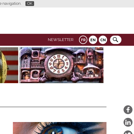
re navigation.
OK
NEWSLETTER
FR
EN
CN