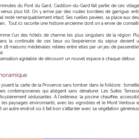
inutes du Pont du Gard, Castillon-du-Gard fait partie de ces villag
venus plus tôt. On y arrive par des routes bordées de garrigue, ent
val resté remarquablement intact. Ses ruelles pavées, sa place aux de
ain… Tout ici raconte une histoire ancienne dont on a envie de connaît
me l'un des hôtels de charme les plus singuliers de la région. Pl
dans la continuité de
ces lieux où l’expérience du séjour devient 
 18 maisons médiévales reliées entre elles par un jeu de passerelle
l.
sensation agréable de découvrir un nouvel espace à chaque détour.
anoramique
jouent la carte de la Provence sans tomber dans le folklore : tomett
hes contemporaines qui allègent sans dénaturer. Les Suites Terrass
rticulièrement séduisantes. À l'extérieur, la piscine chauffée, accessib
 les paysages environnants, avec les vignobles et le Mont Ventoux 
t un autre endroit où il fait bon s'attarder avec sa végétation généreu