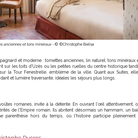
es anciennes et tons minéraux -
© ©Christophe Bielsa
pagnard et moderne : tomettes anciennes, lin naturel, tons minéraux 
 sur les toits d'Uzès ou les petites ruelles du centre historique tand
sur la Tour Fenestrelle, emblème de la ville. Quant aux Suites, ell
nt et lumière traversante, idéales les séjours plus longs.
tes romanes, invite à la détente. En ouvrant l'œil attentivement, 
érités de l'Empire romain. Ils abritent désormais un hammam, un ba
e parenthèse hors du temps, où l'histoire participe pleinement
hristophe Ducros