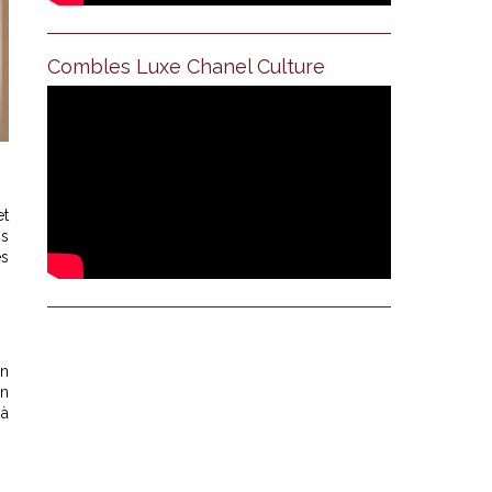
Combles Luxe Chanel Culture
et
is
es
on
in
 à