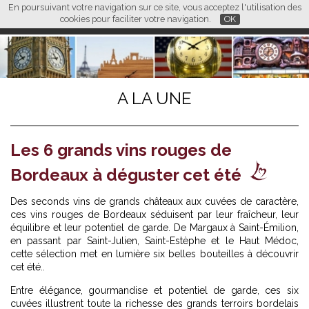
En poursuivant votre navigation sur ce site, vous acceptez l'utilisation des
L M
FR
EN
CN
cookies pour faciliter votre navigation.
OK
A LA UNE
Les 6 grands vins rouges de
Bordeaux à déguster cet été
Des seconds vins de grands châteaux aux cuvées de caractère,
ces vins rouges de Bordeaux séduisent par leur fraîcheur, leur
équilibre et leur potentiel de garde. De Margaux à Saint-Émilion,
en passant par Saint-Julien, Saint-Estèphe et le Haut Médoc,
cette sélection met en lumière six belles bouteilles à découvrir
cet été..
Entre élégance, gourmandise et potentiel de garde, ces six
cuvées illustrent toute la richesse des grands terroirs bordelais