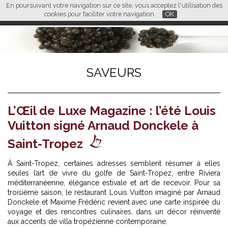
En poursuivant votre navigation sur ce site, vous acceptez l'utilisation des
L M
FR
EN
CN
cookies pour faciliter votre navigation.
OK
SAVEURS
L’Œil de Luxe Magazine : l’été Louis
Vuitton signé Arnaud Donckele à
Saint-Tropez
À Saint-Tropez, certaines adresses semblent résumer à elles
seules
l’art de vivre du golfe de Saint-Tropez
, entre Riviera
méditerranéenne, élégance estivale et art de recevoir. Pour sa
troisième saison, le restaurant Louis Vuitton imaginé par Arnaud
Donckele et Maxime Frédéric revient avec une carte inspirée du
voyage et des rencontres culinaires, dans un décor réinventé
aux accents de villa tropézienne contemporaine.