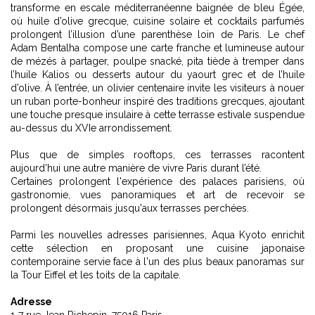
transforme en escale méditerranéenne baignée de bleu Égée,
où huile d’olive grecque, cuisine solaire et cocktails parfumés
prolongent l’illusion d’une parenthèse loin de Paris. Le chef
Adam Bentalha compose une carte franche et lumineuse autour
de mézés à partager, poulpe snacké, pita tiède à tremper dans
l’huile Kalios ou desserts autour du yaourt grec et de l’huile
d’olive. À l’entrée, un olivier centenaire invite les visiteurs à nouer
un ruban porte-bonheur inspiré des traditions grecques, ajoutant
une touche presque insulaire à cette terrasse estivale suspendue
au-dessus du XVIe arrondissement.
Plus que de simples rooftops, ces terrasses racontent
aujourd’hui une autre manière de vivre Paris durant l’été.
Certaines prolongent l'expérience des
palaces parisiens
, où
gastronomie, vues panoramiques et art de recevoir se
prolongent désormais jusqu'aux terrasses perchées.
Parmi les nouvelles adresses parisiennes,
Aqua Kyoto
enrichit
cette sélection en proposant une cuisine japonaise
contemporaine servie face à l'un des plus beaux panoramas sur
la Tour Eiffel et les toits de la capitale.
Adresse
1-7 rue Jean Richepin, 75016 Paris