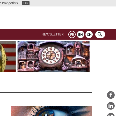
re navigation.
OK
NEWSLETTER
FR
EN
CN