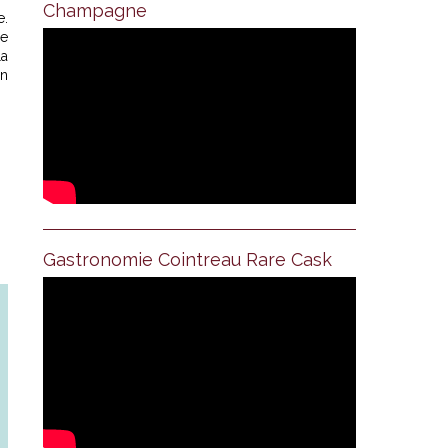
Champagne
e.
se
la
en
Gastronomie Cointreau Rare Cask