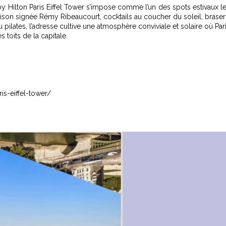
 by Hilton Paris Eiffel Tower s’impose comme l’un des spots estivaux l
aison signée Rémy Ribeaucourt, cocktails au coucher du soleil, brase
 pilates, l’adresse cultive une atmosphère conviviale et solaire où Par
 toits de la capitale.
s-eiffel-tower/