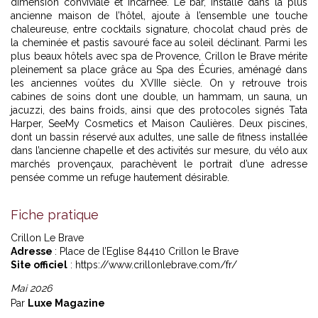
dimension conviviale et incarnée. Le bar, installé dans la plus
ancienne maison de l’hôtel, ajoute à l’ensemble une touche
chaleureuse, entre cocktails signature, chocolat chaud près de
la cheminée et pastis savouré face au soleil déclinant. Parmi les
plus beaux hôtels avec spa de Provence, Crillon le Brave mérite
pleinement sa place grâce au Spa des Écuries, aménagé dans
les anciennes voûtes du XVIIIe siècle. On y retrouve trois
cabines de soins dont une double, un hammam, un sauna, un
jacuzzi, des bains froids, ainsi que des protocoles signés Tata
Harper, SeeMy Cosmetics et Maison Caulières. Deux piscines,
dont un bassin réservé aux adultes, une salle de fitness installée
dans l’ancienne chapelle et des activités sur mesure, du vélo aux
marchés provençaux, parachèvent le portrait d’une adresse
pensée comme un refuge hautement désirable.
Fiche pratique
Crillon Le Brave
Adresse
: Place de l’Eglise 84410 Crillon le Brave
Site officiel
: https://www.crillonlebrave.com/fr/
Mai 2026
Par
Luxe Magazine