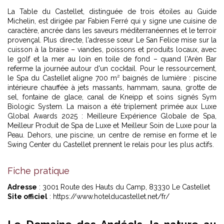
La Table du Castellet, distinguée de trois étoiles au Guide
Michelin, est dirigée par Fabien Ferré qui y signe une cuisine de
caractère, ancrée dans les saveurs méditerranéennes et le terroir
provençal. Plus directe, l'adresse sœur Le San Felice mise sur la
cuisson à la braise – viandes, poissons et produits locaux, avec
le golf et la mer au loin en toile de fond – quand l'Arèn Bar
referme la journée autour d'un cocktail. Pour le ressourcement,
le Spa du Castellet aligne 700 m² baignés de lumière : piscine
intérieure chauffée à jets massants, hammam, sauna, grotte de
sel, fontaine de glace, canal de Kneipp et soins signés Sym
Biologic System. La maison a été triplement primée aux Luxe
Global Awards 2025 : Meilleure Expérience Globale de Spa,
Meilleur Produit de Spa de Luxe et Meilleur Soin de Luxe pour la
Peau. Dehors, une piscine, un centre de remise en forme et le
Swing Center du Castellet prennent le relais pour les plus actifs.
Fiche pratique
Adresse
: 3001 Route des Hauts du Camp, 83330 Le Castellet
Site officiel
: https://www.hotelducastellet.net/fr/