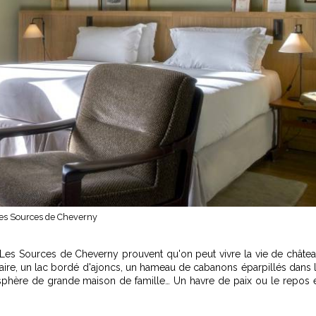
es Sources de Cheverny
Les Sources de Cheverny
prouvent qu'on peut vivre la vie de châte
ire, un lac bordé d'ajoncs, un hameau de cabanons éparpillés dans 
sphère de grande maison de famille… Un havre de paix ou le repos 