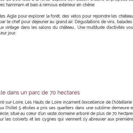
, avec hammam et bain à remous extérieur en chêne.
es Aigle pour explorer la forêt, des vélos pour rejoindre les châtea
ar le chef pour déjeuner au grand air. Dégustations de vins, balades
ux vintage dans les salons du château… Une multitude d’activités vo
eur jour.
cle dans un parc de 70 hectares
nt-sur-Loire,
Les Hauts de Loire
incarnent l’excellence de l’hôtellerie
aux l’hôtel 5 étoiles a pris ses quartiers dans une sublime demeure 
iècle, situé au cœur d’un vaste domaine arboré de plus de 70 hectare
ur les colverts et les cygnes qui viennent s’y abreuver aux premièr