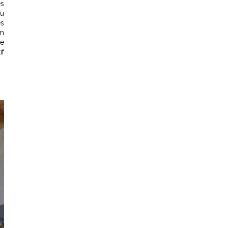
es
du
es
om
le
if