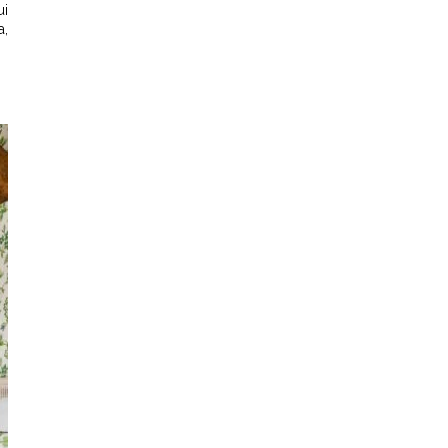
ui
a,