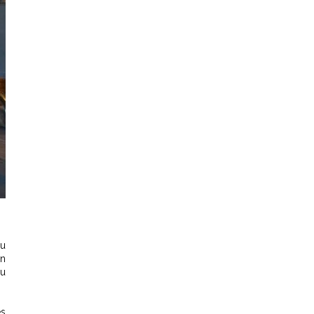
au
on
au
es