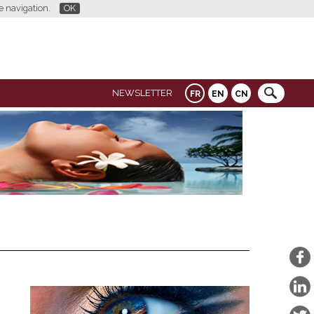
re navigation.
OK
NEWSLETTER
FR
EN
CN