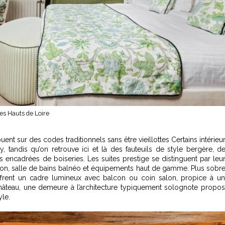
es Hauts de Loire
uent sur des codes traditionnels sans être vieillottes Certains intérieu
y, tandis qu’on retrouve ici et là des fauteuils de style bergère, d
cadrées de boiseries. Les suites prestige se distinguent par leu
lon, salle de bains balnéo et équipements haut de gamme. Plus sobr
 offrent un cadre lumineux avec balcon ou coin salon, propice à u
hâteau, une demeure à l’architecture typiquement solognote propo
le.