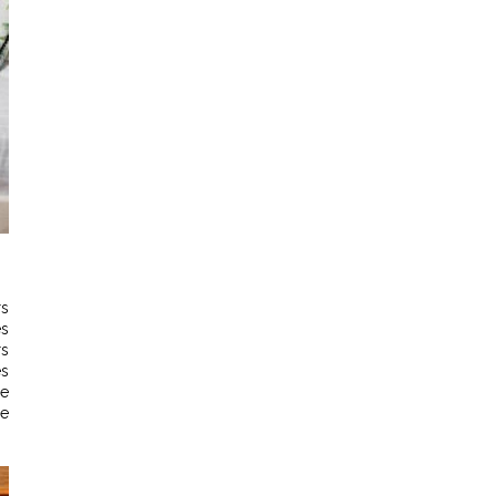
rs
es
rs
es
ne
se