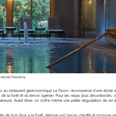
rces de Cheverny
mets au restaurant gastronomique Le Favori, récompensé d'une étoile 
de la forêt et du terroir ligérien. Pour les repas plus décontractés, 
énéreuse. Avant dîner, on s’offre même une petite dégustation de vin 
te de bois face à la forêt, déploie son bassin chauffé et propose s