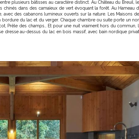
tre plusieurs bâtisses au caractère distinct. Au Château du Breuil, l
es chinés dans des camaïeux de vert évoquant la forêt. Au Hameau 
e, avec des cabanons lumineux ouverts sur la nature. Les Maisons d
en bordure du lac et du verger. Chaque chambre ou suite porte un n
elicot, Prêle des champs… Et pour une nuit vraiment hors du commun, 
 se dresse au-dessus du lac en bois massif, avec bain nordique privat