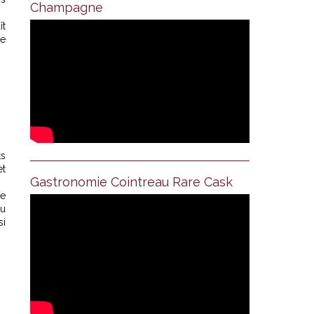
Champagne
ît
de
ts
et
Gastronomie Cointreau Rare Cask
ne
ou
si