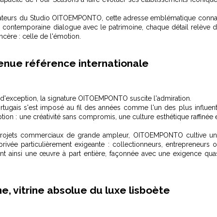
ndateurs du Studio OITOEMPONTO, cette adresse emblématique conna
ace contemporaine dialogue avec le patrimoine, chaque détail relève 
incère : celle de l'émotion.
enue référence internationale
gn d'exception, la signature OITOEMPONTO suscite l'admiration.
rtugais s'est imposé au fil des années comme l'un des plus influen
on : une créativité sans compromis, une culture esthétique raffinée 
 projets commerciaux de grande ampleur, OITOEMPONTO cultive u
rivée particulièrement exigeante : collectionneurs, entrepreneurs 
ent ainsi une œuvre à part entière, façonnée avec une exigence qua
e, vitrine absolue du luxe lisboète