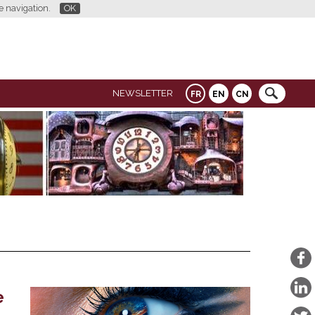
re navigation.
OK
NEWSLETTER
FR
EN
CN
e