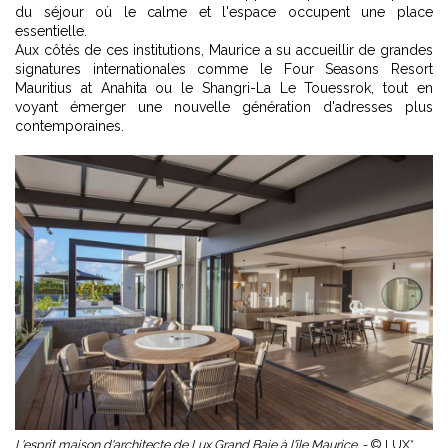
du séjour où le calme et l'espace occupent une place
essentielle.
Aux côtés de ces institutions, Maurice a su accueillir de grandes
signatures internationales comme le Four Seasons Resort
Mauritius at Anahita ou le Shangri-La Le Touessrok, tout en
voyant émerger une nouvelle génération d'adresses plus
contemporaines.
L'esprit maison d'architecte de Lux Grand Baie à l'île Maurice. -
© LUX*