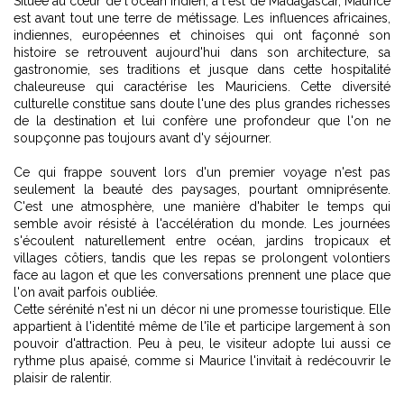
Située au cœur de l'océan Indien, à l'est de Madagascar, Maurice
est avant tout une terre de métissage. Les influences africaines,
indiennes, européennes et chinoises qui ont façonné son
histoire se retrouvent aujourd'hui dans son architecture, sa
gastronomie, ses traditions et jusque dans cette hospitalité
chaleureuse qui caractérise les Mauriciens. Cette diversité
culturelle constitue sans doute l'une des plus grandes richesses
de la destination et lui confère une profondeur que l'on ne
soupçonne pas toujours avant d'y séjourner.
Ce qui frappe souvent lors d'un premier voyage n'est pas
seulement la beauté des paysages, pourtant omniprésente.
C'est une atmosphère, une manière d'habiter le temps qui
semble avoir résisté à l'accélération du monde. Les journées
s'écoulent naturellement entre océan, jardins tropicaux et
villages côtiers, tandis que les repas se prolongent volontiers
face au lagon et que les conversations prennent une place que
l'on avait parfois oubliée.
Cette sérénité n'est ni un décor ni une promesse touristique. Elle
appartient à l'identité même de l'île et participe largement à son
pouvoir d'attraction. Peu à peu, le visiteur adopte lui aussi ce
rythme plus apaisé, comme si Maurice l'invitait à redécouvrir le
plaisir de ralentir.