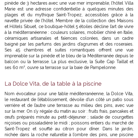
pinède de 3 hectares avec une vue mer imprenable, l’hôtel Villa
Marie est une adresse confidentielle à quelques minutes des
plages et du mythique
Saint-Tropez
, accessibles grâce à la
navette privée de l’hôtel. Membre de la collection des Maisons
et Hôtels Sibuet, ce boutique-hôtel 5 étoiles décline l’art de vivre
à la méditerranéenne : couleurs solaires, mobilier chiné en Italie,
céramiques artisanales et faïences colorées, dans un cadre
baigné par les parfums des jardins d’agrumes et des roseraies.
Ses 45 chambres et suites romantiques offrent une vue
imprenable sur la pinède et le bleu de la Méditerranée depuis le
balcon ou la terrasse. La plus exclusive, la Suite Cap Taillat et
ses 60 m², ouvre sa terrasse sur la baie de Pampelonne.
La Dolce Vita, de la table à la piscine
Nom évocateur pour une table méditerranéenne, la Dolce Vita,
le restaurant de l’établissement, dévoile d’un côté un patio sous
verrière et de l’autre une terrasse au milieu des pins, avec vue
sur la mer. On s’y régale du matin au soir : fruits frais, pancakes et
œufs préparés minute au petit-déjeuner ; salade de courgettes
niçoises ou pissaladière le midi ; poissons entiers du marché de
Saint-Tropez et soufflé au citron pour dîner. Dans le jardin,
nichée dans la roche naturelle à l’ombre des pins, une piscine