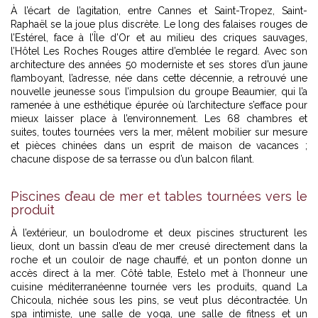
À l’écart de l’agitation, entre Cannes et Saint-Tropez, Saint-
Raphaël se la joue plus discrète. Le long des falaises rouges de
l’Estérel, face à l’Île d’Or et au milieu des criques sauvages,
l’Hôtel Les Roches Rouges attire d’emblée le regard. Avec son
architecture des années 50 moderniste et ses stores d’un jaune
flamboyant, l’adresse, née dans cette décennie, a retrouvé une
nouvelle jeunesse sous l’impulsion du groupe Beaumier, qui l’a
ramenée à une esthétique épurée où l’architecture s’efface pour
mieux laisser place à l’environnement. Les 68 chambres et
suites, toutes tournées vers la mer, mêlent mobilier sur mesure
et pièces chinées dans un esprit de maison de vacances ;
chacune dispose de sa terrasse ou d’un balcon filant.
Piscines d’eau de mer et tables tournées vers le
produit
À l’extérieur, un boulodrome et deux piscines structurent les
lieux, dont un bassin d’eau de mer creusé directement dans la
roche et un couloir de nage chauffé, et un ponton donne un
accès direct à la mer. Côté table, Estelo met à l’honneur une
cuisine méditerranéenne tournée vers les produits, quand La
Chicoula, nichée sous les pins, se veut plus décontractée. Un
spa intimiste, une salle de yoga, une salle de fitness et un