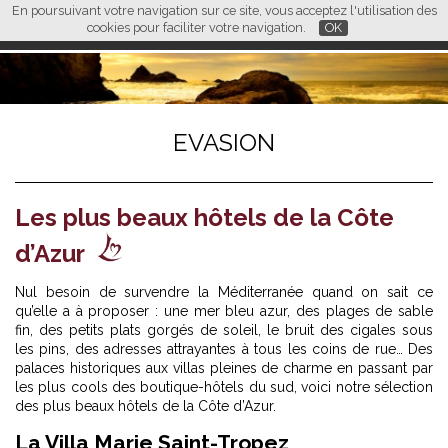
En poursuivant votre navigation sur ce site, vous acceptez l'utilisation des
L M
FR
EN
CN
cookies pour faciliter votre navigation.
OK
EVASION
Les plus beaux hôtels de la Côte
d’Azur
Nul besoin de survendre la Méditerranée quand on sait ce
qu’elle a à proposer : une mer bleu azur, des plages de sable
fin, des petits plats gorgés de soleil, le bruit des cigales sous
les pins, des adresses attrayantes à tous les coins de rue… Des
palaces historiques aux villas pleines de charme en passant par
les plus cools des boutique-hôtels du sud, voici notre sélection
des plus beaux
hôtels de la Côte d’Azur
.
La Villa Marie Saint-Tropez