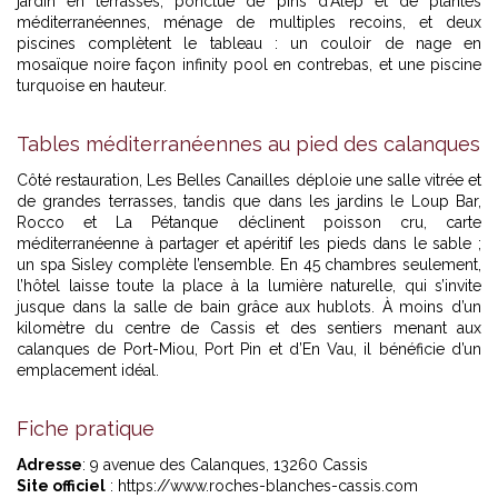
jardin en terrasses, ponctué de pins d’Alep et de plantes
méditerranéennes, ménage de multiples recoins, et deux
piscines complètent le tableau : un couloir de nage en
mosaïque noire façon infinity pool en contrebas, et une piscine
turquoise en hauteur.
Tables méditerranéennes au pied des calanques
Côté restauration, Les Belles Canailles déploie une salle vitrée et
de grandes terrasses, tandis que dans les jardins le Loup Bar,
Rocco et La Pétanque déclinent poisson cru, carte
méditerranéenne à partager et apéritif les pieds dans le sable ;
un spa Sisley complète l’ensemble. En 45 chambres seulement,
l’hôtel laisse toute la place à la lumière naturelle, qui s’invite
jusque dans la salle de bain grâce aux hublots. À moins d’un
kilomètre du centre de Cassis et des sentiers menant aux
calanques de Port-Miou, Port Pin et d’En Vau, il bénéficie d’un
emplacement idéal.
Fiche pratique
Adresse
: 9 avenue des Calanques, 13260 Cassis
Site officiel
:
https://www.roches-blanches-cassis.com