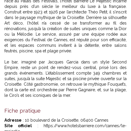
Face au Palais des Festivals, l’Hôtel Barrière Le Majestic incarne
depuis près d’un siècle le meilleur du luxe à la française.
Construit entre 1923 et 1926 par l’architecte Théo Petit, il s’inscrit
dans le paysage mythique de la Croisette. Derrière sa silhouette
Art déco, l’hôtel n’a cessé de se transformer au fil des
rénovations, jusqu’à la création de suites uniques comme la Dior
ou la Mélodie. Le service, assuré par une équipe rodée aux
exigences du Festival de Cannes, est réputé pour son efficacité,
et les espaces communs invitent à la détente, entre salons
feutrés, piscine, spa et plage privée.
Le bar, imaginé par Jacques Garcia dans un style Second
Empire, reste un point de rendez-vous central, prisé lors des
grands événements. L’établissement compte 349 chambres et
suites, jusqu’à la suite Majestic et sa piscine privée ouverte sur la
Croisette. Côté gastronomie, on retrouve le mythique Fouquet’s,
dont la carte est orchestrée par Pierre Gagnaire, et, sur la plage,
le Ciro’s et ses iconiques de la mer.
Fiche pratique
Adresse
: 10 boulevard de la Croisette, 06400 Cannes
Site officiel
:
https://www.hotelsbarriere.com/cannes/le-