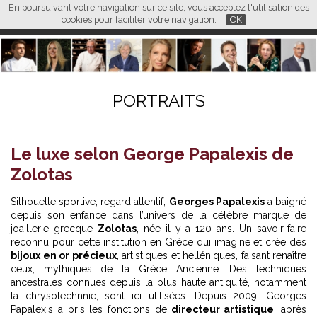
En poursuivant votre navigation sur ce site, vous acceptez l'utilisation des
L M
FR
EN
CN
cookies pour faciliter votre navigation.
OK
PORTRAITS
Le luxe selon George Papalexis de
Zolotas
Silhouette sportive, regard attentif,
Georges Papalexis
a baigné
depuis son enfance dans l’univers de la célèbre marque de
joaillerie grecque
Zolotas
, née il y a 120 ans. Un savoir-faire
reconnu pour cette institution en Grèce qui imagine et crée des
bijoux en or précieux
, artistiques et helléniques, faisant renaître
ceux, mythiques de la Grèce Ancienne. Des techniques
ancestrales connues depuis la plus haute antiquité, notamment
la chrysotechnnie, sont ici utilisées. Depuis 2009, Georges
Papalexis a pris les fonctions de
directeur artistique
, après