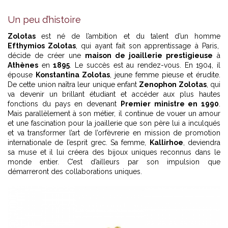
Un peu d’histoire
Zolotas
est né de l’ambition et du talent d’un homme
Efthymios Zolotas
, qui ayant fait son apprentissage à Paris,
décide de créer une
maison de joaillerie prestigieuse
à
Athènes
en
1895
. Le succès est au rendez-vous. En 1904, il
épouse
Konstantina Zolotas
, jeune femme pieuse et érudite.
De cette union naîtra leur unique enfant
Zenophon Zolotas
, qui
va devenir un brillant étudiant et accéder aux plus hautes
fonctions du pays en devenant
Premier ministre en 1990
.
Mais parallèlement à son métier, il continue de vouer un amour
et une fascination pour la joaillerie que son père lui a inculqués
et va transformer l’art de l’orfèvrerie en mission de promotion
internationale de l’esprit grec. Sa femme,
Kallirhoe
, deviendra
sa muse et il lui créera des bijoux uniques reconnus dans le
monde entier. C’est d’ailleurs par son impulsion que
démarreront des collaborations uniques.