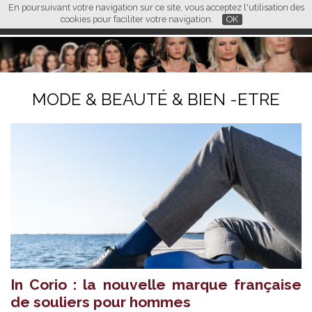
En poursuivant votre navigation sur ce site, vous acceptez l'utilisation des
L M
FR
EN
CN
cookies pour faciliter votre navigation.
OK
MODE & BEAUTÉ & BIEN -ETRE
In Corio : la nouvelle marque française
de souliers pour hommes