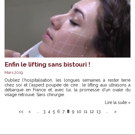
Enfin le lifting sans bistouri !
Mars 2019
Oubliez l'hospitalisation, les longues semaines à rester terré
chez soi et l'aspect poupée de cire : le lifting aux ultrasons a
débarqué en France et, avec lui, la promesse d'un ovale du
visage retrouvé. Sans chirurgie.
Lire la suite »
<<
<
...
3
4
5
6
7
8
9
10
11
12
13
...
>