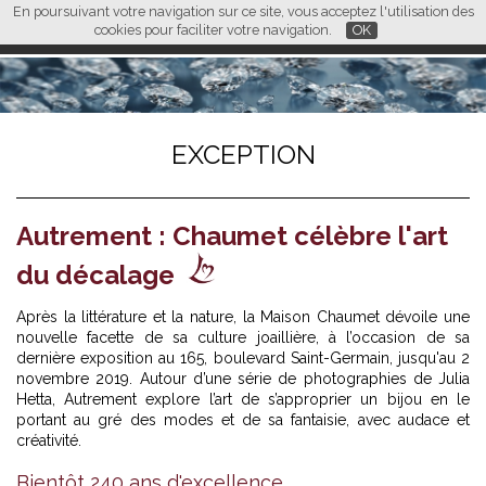
En poursuivant votre navigation sur ce site, vous acceptez l'utilisation des
L M
FR
EN
CN
cookies pour faciliter votre navigation.
OK
EXCEPTION
Autrement : Chaumet célèbre l'art
du décalage
Après la littérature et la nature, la Maison Chaumet dévoile une
nouvelle facette de sa culture joaillière, à l’occasion de sa
dernière exposition au 165, boulevard Saint-Germain, jusqu'au 2
novembre 2019. Autour d’une série de photographies de Julia
Hetta, Autrement explore l’art de s’approprier un bijou en le
portant au gré des modes et de sa fantaisie, avec audace et
créativité.
Bientôt 240 ans d'excellence