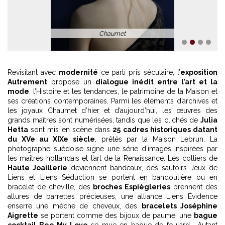
Chaumet
1
2
3
4
Revisitant avec
modernité
ce parti pris séculaire, l’
exposition
Autrement
propose un
dialogue inédit entre l’art et la
mode
, l’Histoire et les tendances, le patrimoine de la Maison et
ses créations contemporaines. Parmi les éléments d’archives et
les joyaux Chaumet d’hier et d’aujourd’hui, les œuvres des
grands maîtres sont numérisées, tandis que les clichés de
Julia
Hetta
sont mis en scène dans
25 cadres historiques datant
du XVe au XIXe siècle
, prêtés par la Maison Lebrun. La
photographe suédoise signe une série d’images inspirées par
les maîtres hollandais et l’art de la Renaissance. Les colliers de
Haute Joaillerie
deviennent bandeaux, des sautoirs Jeux de
Liens et Liens Séduction se portent en bandoulière ou en
bracelet de cheville, des
broches Espiègleries
prennent des
allures de barrettes précieuses, une alliance Liens Évidence
enserre une mèche de cheveux, des
bracelets Joséphine
Aigrette
se portent comme des bijoux de paume, une
bague